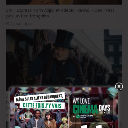
BRIFF Express: Tom Adjibi et Adéola Hawna, « Ceci n’est
pas un film français ».
2 jours ago
Johnny Depp en Ebenezer Scrooge: le grand retour de
l’acteur dans une relecture sombre du classique de
Dickens !
3 jours ago