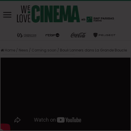
Home
/
News
/
Coming soon
/
Bouli Lanners dans La Grande Boucle