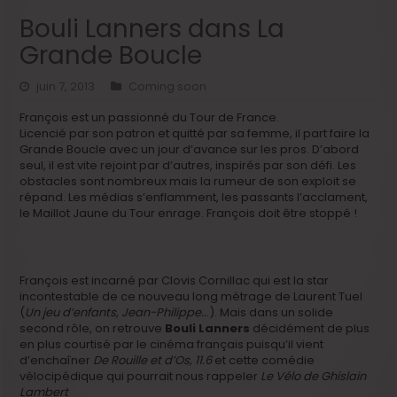
Bouli Lanners dans La
Grande Boucle
juin 7, 2013
Coming soon
François est un passionné du Tour de France.
Licencié par son patron et quitté par sa femme, il part faire la
Grande Boucle avec un jour d’avance sur les pros. D’abord
seul, il est vite rejoint par d’autres, inspirés par son défi. Les
obstacles sont nombreux mais la rumeur de son exploit se
répand. Les médias s’enflamment, les passants l’acclament,
le Maillot Jaune du Tour enrage. François doit être stoppé !
François est incarné par Clovis Cornillac qui est la star
incontestable de ce nouveau long métrage de Laurent Tuel
(
Un jeu d’enfants, Jean-Philippe..
.). Mais dans un solide
second rôle, on retrouve
Bouli Lanners
décidément de plus
en plus courtisé par le cinéma français puisqu’il vient
d’enchaîner
De Rouille et d’Os, 11.6
et cette comédie
vélocipédique qui pourrait nous rappeler
Le Vélo de Ghislain
Lambert