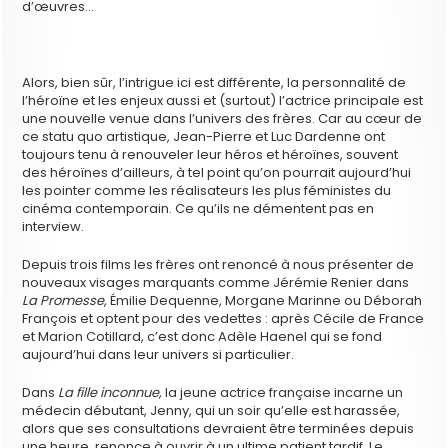
d’œuvres…
Alors, bien sûr, l’intrigue ici est différente, la personnalité de
l’héroïne et les enjeux aussi et (surtout) l’actrice principale est
une nouvelle venue dans l’univers des frères. Car au cœur de
ce statu quo artistique, Jean-Pierre et Luc Dardenne ont
toujours tenu à renouveler leur héros et héroïnes, souvent
des héroïnes d’ailleurs, à tel point qu’on pourrait aujourd’hui
les pointer comme les réalisateurs les plus féministes du
cinéma contemporain. Ce qu’ils ne démentent pas en
interview.
Depuis trois films les frères ont renoncé à nous présenter de
nouveaux visages marquants comme Jérémie Renier dans
La Promesse
, Émilie Dequenne, Morgane Marinne ou Déborah
François et optent pour des vedettes : après Cécile de France
et Marion Cotillard, c’est donc Adèle Haenel qui se fond
aujourd’hui dans leur univers si particulier.
Dans
La fille inconnue,
la jeune actrice française incarne un
médecin débutant, Jenny, qui un soir qu’elle est harassée,
alors que ses consultations devraient être terminées depuis
une heure, renonce à ouvrir à un ultime patient tardif. Le