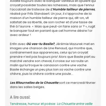
Avidité toujours avec le banquier vaniteux et opulent qui
croyait posséder toutes les richesses, mais que l’ennui
l’accablait de tristesse de
L’Humble tailleur de pierres
,
réalisé par Frits Standaert. Un jour, il s’approche de la
maison d’un humble tailleur de pierre qui, dit-on, vit
satisfait de sa liberté, de son rocher et d’une tasse de
thé à l’aurore. « Mais que peut-on faire sans or ? », rugit
le banquier tout en pariant que cet homme désire l’or
avec ardeur !
Enfin avec
Où vas-tu Basile?
, Jérémie Mazurek met en
images une chanson de Line Renaud, qui montre que,
contrairement aux apparences, celui qu’on croyait
prendre n’est pas toujours pris! Alors que Basile part au
marché vendre son cheval, il croise sur sa route un
malin qui lui troque le canasson contre une vache.
Basile échange un peu plus loin sa vache contre une
chèvre, puis la chèvre contre une poule…
Les Ritournelles de la Chouette
sort ce mercredi février
dans les salles belges.
A lire aussi:
Tendresse, humour et poésie:
La Chouette entre veille