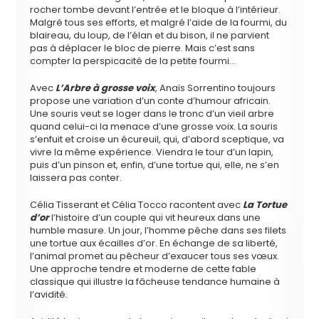
rocher tombe devant l’entrée et le bloque à l’intérieur.
Malgré tous ses efforts, et malgré l’aide de la fourmi, du
blaireau, du loup, de l’élan et du bison, il ne parvient
pas à déplacer le bloc de pierre. Mais c’est sans
compter la perspicacité de la petite fourmi…
Avec
L’Arbre à grosse voix
, Anaïs Sorrentino toujours
propose une variation d’un conte d’humour africain.
Une souris veut se loger dans le tronc d’un vieil arbre
quand celui-ci la menace d’une grosse voix. La souris
s’enfuit et croise un écureuil, qui, d’abord sceptique, va
vivre la même expérience. Viendra le tour d’un lapin,
puis d’un pinson et, enfin, d’une tortue qui, elle, ne s’en
laissera pas conter.
Célia Tisserant et Célia Tocco racontent avec
La Tortue
d’or
l’histoire d’un couple qui vit heureux dans une
humble masure. Un jour, l’homme pêche dans ses filets
une tortue aux écailles d’or. En échange de sa liberté,
l’animal promet au pêcheur d’exaucer tous ses vœux.
Une approche tendre et moderne de cette fable
classique qui illustre la fâcheuse tendance humaine à
l’avidité.