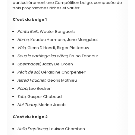
particulièrement une Compétition belge, composée de
trois programmes riches et variés:
C’est du belge 1
Panta Reih
, Wouter Bongaerts
Home
, Koudou Hermann, Jane Mangubat
Vélo
, Glenn D’Hondt, Birger Platteeuw
Sous le cartilage les côtes
, Bruno Tondeur
Spermaceti
, Jacky De Groen
Récit de soi
, Géraldine Charpentier’
Alfred Fauchet
, Georis Mathieu
Robo
, Leo Becker’
Tutu
, Gaspar Chabaud
Not Today
, Marine Jacob
C’est du belge 2
Hello Emptiness
, Louison Chambon