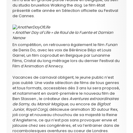
du studio bruxellois Walking the dog. Le film était
présenté cette année en Sélection officielle au Festival
de Cannes.
« Another Day of Life » de Raul de la Fuente et Damian
Nenow
En compétition, on retrouvera également le film
Funan
de Denis Do, avec les voix de Bérénice Béjo et Louis
Garrel, un film coproduit en Belgique par Lunanime
Films, Cristal du long métrage lors du dernier Festival du
Film d’Animation d’Annecy.
Vacances de carnaval obligent, le jeune public n’est
pas oublié. Une vaste sélection de films de tous genres
et tous formats, accessibles dès 3 ans lui sera proposé,
et notamment en avant-première le nouveau film de
Ben Stassen , le créateur des
Aventures extraordinaires
de Samy,
du
Manoir Magique
, ou encore de
Bigfoot
Junior, Royal Corgi
, délicieuse animation 3D autour Rex,
joli corgi et nouveau chouchou de sa majesté la Reine
d’Angleterre, ce qui n’est pas sans provoquer envie et
jalousie chez ses congénères, et va l’entrainer dans de
rocambolesques aventures au coeur de Londres.