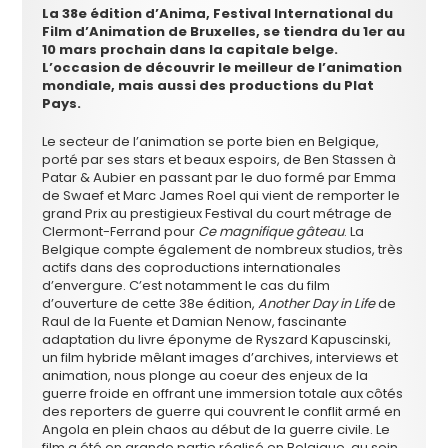
La 38e édition d’Anima, Festival International du
Film d’Animation de Bruxelles, se tiendra du 1er au
10 mars prochain dans la capitale belge.
L’occasion de découvrir le meilleur de l’animation
mondiale, mais aussi des productions du Plat
Pays.
Le secteur de l’animation se porte bien en Belgique,
porté par ses stars et beaux espoirs, de Ben Stassen à
Patar & Aubier en passant par le duo formé par Emma
de Swaef et Marc James Roel qui vient de remporter le
grand Prix au prestigieux Festival du court métrage de
Clermont-Ferrand pour
Ce magnifique gâteau
. La
Belgique compte également de nombreux studios, très
actifs dans des coproductions internationales
d’envergure. C’est notamment le cas du film
d’ouverture de cette 38e édition,
Another Day in Life
de
Raul de la Fuente et Damian Nenow, fascinante
adaptation du livre éponyme de Ryszard Kapuscinski,
un film hybride mêlant images d’archives, interviews et
animation, nous plonge au coeur des enjeux de la
guerre froide en offrant une immersion totale aux côtés
des reporters de guerre qui couvrent le conflit armé en
Angola en plein chaos au début de la guerre civile. Le
film a été en grande partie réalisé en Belgique, au sein