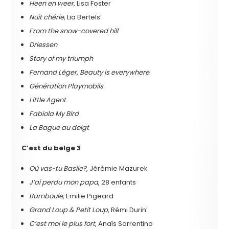
Heen en weer
, Lisa Foster
Nuit chérie
, Lia Bertels’
From the snow-covered hill
Driessen
Story of my triumph
Fernand Léger, Beauty is everywhere
Génération Playmobils
Little Agent
Fabiola My Bird
La Bague au doigt
C’est du belge 3
Où vas-tu Basile?
, Jérémie Mazurek
J’ai perdu mon papa
, 28 enfants
Bamboule
, Emilie Pigeard
Grand Loup & Petit Loup
, Rémi Durin’
C’est moi le plus fort
, Anaïs Sorrentino