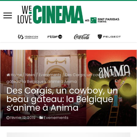
Home
/
News
/
Evenements
/
Des Corgis, un cowboy, un beau
gâteau: la Belgique s’anime à Anima
Des Corgis, un cowboy, un
beau gâteau: la Belgique
s’anime à Anima
Evenements
février 12, 2019