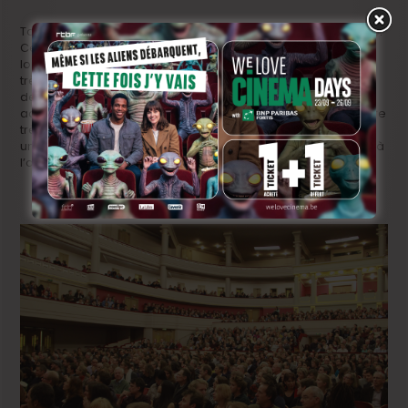
Toute journée idyllique ne peut se terminer qu’en apothéose.
Ce sera aussi le cas le 12 février avec la projection de deux
longs métrages. À 18h, les cinéphiles curieux découvriront le
très étrange
Abracadabra
de Lucile Desamory (phptp ci-
dessus, voir bande-annonce
ICI
). A 20h, bien vu, le BIFFF
accueillera un film qui va forcément faire fureur dans le cadre
très peu feutré du festival:
Au Nom du Fils
de Vincent Lannoo,
un des seuls réalisateurs belges qui a un strapontin réservé à
l’année au festival quel que soit le lieu où il est organisé.