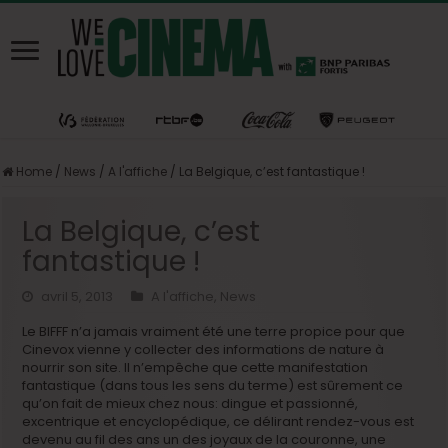
Home
/
News
/
A l'affiche
/
La Belgique, c’est fantastique !
La Belgique, c’est
fantastique !
avril 5, 2013
A l'affiche
,
News
Le BIFFF n’a jamais vraiment été une terre propice pour que
Cinevox vienne y collecter des informations de nature à
nourrir son site. Il n’empêche que cette manifestation
fantastique (dans tous les sens du terme) est sûrement ce
qu’on fait de mieux chez nous: dingue et passionné,
excentrique et encyclopédique, ce délirant rendez-vous est
devenu au fil des ans un des joyaux de la couronne, une