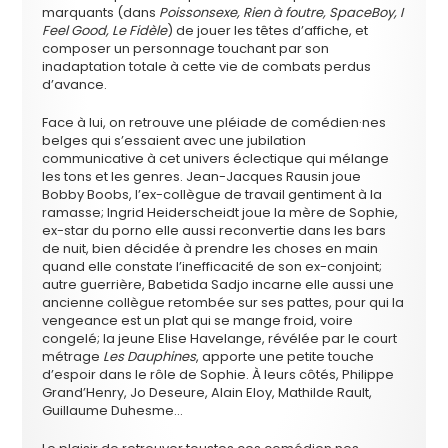
marquants (dans
Poissonsexe, Rien à foutre, SpaceBoy, I
Feel Good, Le Fidèle
) de jouer les têtes d’affiche, et
composer un personnage touchant par son
inadaptation totale à cette vie de combats perdus
d’avance.
Face à lui, on retrouve une pléiade de comédien·nes
belges qui s’essaient avec une jubilation
communicative à cet univers éclectique qui mélange
les tons et les genres. Jean-Jacques Rausin joue
Bobby Boobs, l’ex-collègue de travail gentiment à la
ramasse; Ingrid Heiderscheidt joue la mère de Sophie,
ex-star du porno elle aussi reconvertie dans les bars
de nuit, bien décidée à prendre les choses en main
quand elle constate l’inefficacité de son ex-conjoint;
autre guerrière, Babetida Sadjo incarne elle aussi une
ancienne collègue retombée sur ses pattes, pour qui la
vengeance est un plat qui se mange froid, voire
congelé; la jeune Elise Havelange, révélée par le court
métrage
Les Dauphines
, apporte une petite touche
d’espoir dans le rôle de Sophie. À leurs côtés, Philippe
Grand’Henry, Jo Deseure, Alain Eloy, Mathilde Rault,
Guillaume Duhesme…