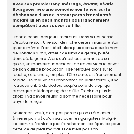
Avec son premier long métrage,
Krump
, Cédric
Bourgeois livre une comédie noir foncé, sur la
déchéance d’un ex-acteur porno transformé
malgré lui en petit malfrat pas franchement
compétent pour sauver sa fille.
Frank a connu des jours meilleurs. Dans sa jeunesse,
c’était une star. Une star de niche certes, mais une star
quand même. Frank était alors plus connu sous le nom
de Ronald Krump, acteur de films de genre, plutôt
dénudé, le genre. Alors qu’il est au sommet de sa
gloire, un malheureux accident de travail vient le priver
de son outil de production. Il se retrouve alors sur la
touche, et la chute, en plus d’être dure, est franchement
rapide. De mauvaises rencontres en plans foireux, il se
retrouve criblé de dettes, jusqu’à celle de trop, qui
provoque le kidnapping de sa fille. Frank n’a plus le
choix, il va devoir réunir la somme nécessaire pour
payer la rançon.
Seulement voilà, c’est pas parce qu’on a été acteur
(même porno) qu’on sait jouer les gangsters. Malgré
sa carrure, Frank n’a pas franchement les épaules pour
cette vie de petit malfrat. Et ce n’est pas son