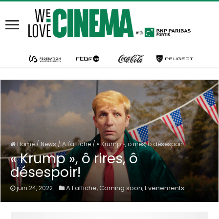
Home
/
News
/
A l'affiche
/
« Krump », ô rires, ô désespoir!
« Krump », ô rires, ô
désespoir!
A l'affiche
Coming soon
Evenements
juin 24, 2022
,
,