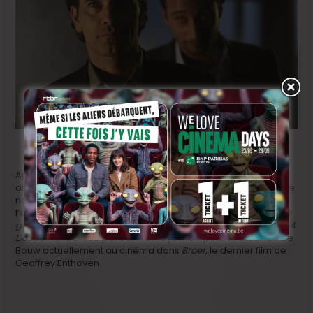
Après le tournage de
The Last Tycoon,
Koen De Bouw est
attendu en Belgique début mars pour le rôle principal dans le
nouveau film de Erik Van Looy,
De premier
. Plus tard dans
l’année, il reprendra son rôle de Eric Vincke dans
Het tweede
gelaat
, la suite de La mémoire du tueur (
De zaak Alzheimer
) et
Dossier K.,
réalisée par Jan Verheyen. On peut encore voir De
Bouw actuellement au cinéma dans
Broer,
le dernier film de
Geoffrey Enthoven.