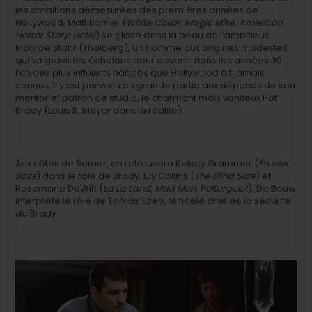
les ambitions démesurées des premières années de
Hollywood. Matt Bomer (
White Collar, Magic Mike, American
Horror Story: Hotel
) se glisse dans la peau de l’ambitieux
Monroe Stahr (Thalberg), un homme aux origines modestes
qui va gravir les échelons pour devenir dans les années 30
l’un des plus influents nababs que Hollywood ait jamais
connus. Il y est parvenu en grande partie aux dépends de son
mentor et patron de studio, le charmant mais vaniteux Pat
Brady (Louis B. Mayer dans la réalité).
Aux côtés de Bomer, on retrouvera Kelsey Grammer (
Frasier,
Boss
) dans le rôle de Brady, Lily Collins (
The Blind Side
) et
Rosemarie DeWitt (
La La Land, Mad Men, Poltergeist
). De Bouw
interprète le rôle de Tomas Szep, le fidèle chef de la sécurité
de Brady.