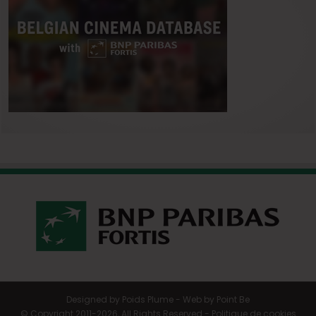
Designed by
Poids Plume
- Web by
Point Be
© Copyright 2011-2026, All Rights Reserved -
Politique de cookies