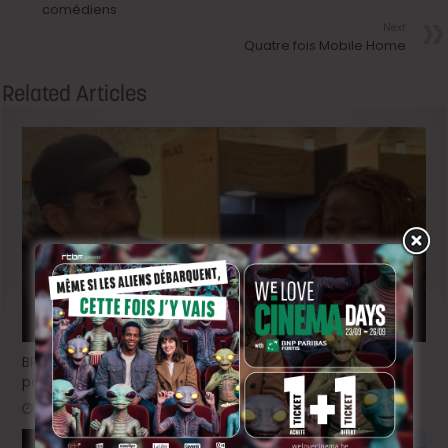
comédiens
Next
Quatre fois Mobile Home
Related Articles
BRIFF Express: Tom Adjibi et Adéola Hawna, « Ceci n’est
pas un film français ».
5 heures ago