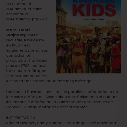
du Cinéma et
d’Audiovisuel le film
est vendu à
l’international par MK2.
Marc-Henri
Wajnberg
est un
réalisateur belge né
en 1953. Il est
également scénariste,
comédien et
producteur. Il a réalisé
plus de 2700 courts et
très courts-métrages
et des documentaires.
Kinshasa Kids est son deuxième long métrage.
Les Venice Days sont une section parallèle indépendante de
la Mostra créée par l’Association des réalisateurs et auteurs
italiens sur le modèle de la Quinzaine des Réalisateurs de
Cannes. 12 longs métrages y sont présentés.
INTERPRÉTATION:
Rachel Mwanza, Samy Molebe, Joël Eziege, José Mawanda,