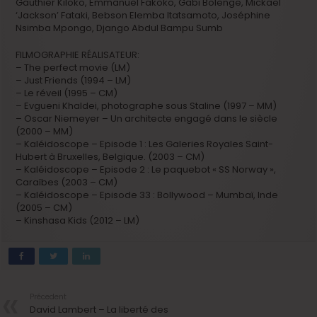
Gauthier Kiloko, Emmanuel Fakoko, Gabi Bolenge, Mickaël
‘Jackson’ Fataki, Bebson Elemba Itatsamoto, Joséphine
Nsimba Mpongo, Django Abdul Bampu Sumb
FILMOGRAPHIE RÉALISATEUR:
– The perfect movie (LM)
– Just Friends (1994 – LM)
– Le réveil (1995 – CM)
– Evgueni Khaldei, photographe sous Staline (1997 – MM)
– Oscar Niemeyer – Un architecte engagé dans le siècle
(2000 – MM)
– Kaléidoscope – Episode 1 : Les Galeries Royales Saint-
Hubert à Bruxelles, Belgique. (2003 – CM)
– Kaléidoscope – Episode 2 : Le paquebot « SS Norway »,
Caraïbes (2003 – CM)
– Kaléidoscope – Episode 33 : Bollywood – Mumbaï, Inde
(2005 – CM)
– Kinshasa Kids (2012 – LM)
Précedent
David Lambert – La liberté des