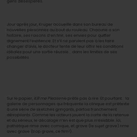
gens désespérés.
Jour après jour, Kruger accueille dans son bureau de
nouvelles personnes au bout du rouleau. Chacune a son
histoire, ses raisons d’en finir, ses envies pour quitter
dignement l’existence. Et s’il ne parvient pas à les faire
changer d’avis, le docteur tente de leur offrir les conditions
idéales pour une sortie réussie… dans les limites de ses
possibilités.
Sur le papier,
Kill me Please
ne prête pas à rire. Et pourtant… la
galerie de personnages qui fréquente la clinique est prétexte
à une série de sketches grinçants, parfois franchement
désopilants. Comme les acteurs jouent la carte de la retenue
et du sérieux, le décalage n’en est que plus irrésistible. Ici,
pathétique rime avec comique, et grave (le sujet grave) rime
avec grave (trop grave, ce film!).