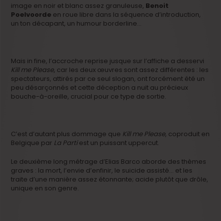
image en noir et blanc assez granuleuse,
Benoit
Poelvoorde
en roue libre dans la séquence d’introduction,
un ton décapant, un humour borderline…
Mais in fine, l’accroche reprise jusque sur l’affiche a desservi
Kill me Please
, car les deux œuvres sont assez différentes : les
spectateurs, attirés par ce seul slogan, ont forcément été un
peu désarçonnés et cette déception a nuit au précieux
bouche-à-oreille, crucial pour ce type de sortie.
C’est d’autant plus dommage que
Kill me Please
, coproduit en
Belgique par
La Parti
est un puissant uppercut.
Le deuxième long métrage d’Elias Barco aborde des thèmes
graves : la mort, l’envie d’enfinir, le suicide assisté… et les
traite d’une manière assez étonnante; acide plutôt que drôle,
unique en son genre.