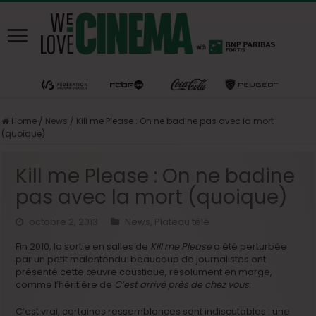
Home
/
News
/
Kill me Please : On ne badine pas avec la mort
(quoique)
Kill me Please : On ne badine
pas avec la mort (quoique)
octobre 2, 2013
News
,
Plateau télé
Fin 2010, la sortie en salles de
Kill me Please
a été perturbée
par un petit malentendu: beaucoup de journalistes ont
présenté cette œuvre caustique, résolument en marge,
comme l’héritière de
C’est arrivé près de chez vous
.
C’est vrai, certaines ressemblances sont indiscutables : une