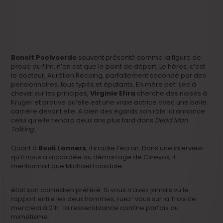
Benoit Poelvoorde
souvent présenté comme la figure de
proue du film, n’en est que le point de départ. Le héros, c’est
le docteur, Aurélien Recoing, parfaitement secondé par des
pensionnaires, tous typés et épatants. En mère pet’ sec à
cheval sur les principes,
Virginie Efira
cherche des noises à
Kruger et prouve qu’elle est une vraie actrice avec une belle
carrière devant elle. A bien des égards son rôle ici annonce
celui qu’elle tiendra deux ans plus tard dans
Dead Man
Talking.
Quant à
Bouli Lanners
, il irradie l’écran. Dans une interview
qu’il nous a accordée au démarrage de Cinevox, il
mentionnait que Michael Lonsdale
était son comédien préféré. Si vous n’avez jamais vu le
rapport entre les deux hommes, ruez-vous sur la Trois ce
mercredi à 21h : la ressemblance confine parfois au
mimétisme.