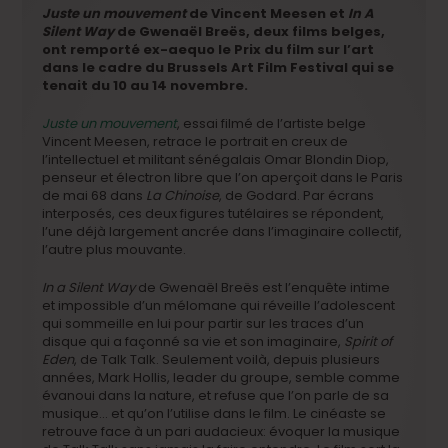
Juste un mouvement
de Vincent Meesen et
In A
Silent Way
de Gwenaël Breës, deux films belges,
ont remporté ex-aequo le Prix du film sur l’art
dans le cadre du Brussels Art Film Festival qui se
tenait du 10 au 14 novembre.
Juste un mouvement
, essai filmé de l’artiste belge
Vincent Meesen, retrace le portrait en creux de
l’intellectuel et militant sénégalais Omar Blondin Diop,
penseur et électron libre que l’on aperçoit dans le Paris
de mai 68 dans
La Chinoise
, de Godard. Par écrans
interposés, ces deux figures tutélaires se répondent,
l’une déjà largement ancrée dans l’imaginaire collectif,
l’autre plus mouvante.
In a Silent Way
de Gwenaël Breës est l’enquête intime
et impossible d’un mélomane qui réveille l’adolescent
qui sommeille en lui pour partir sur les traces d’un
disque qui a façonné sa vie et son imaginaire,
Spirit of
Eden
, de Talk Talk. Seulement voilà, depuis plusieurs
années, Mark Hollis, leader du groupe, semble comme
évanoui dans la nature, et refuse que l’on parle de sa
musique… et qu’on l’utilise dans le film. Le cinéaste se
retrouve face à un pari audacieux: évoquer la musique