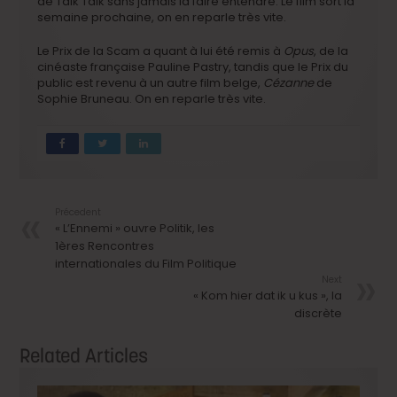
de Talk Talk sans jamais la faire entendre. Le film sort la
semaine prochaine, on en reparle très vite.
Le Prix de la Scam a quant à lui été remis à
Opus
, de la
cinéaste française Pauline Pastry, tandis que le Prix du
public est revenu à un autre film belge,
Cézanne
de
Sophie Bruneau. On en reparle très vite.
Précedent
« L’Ennemi » ouvre Politik, les
1ères Rencontres
internationales du Film Politique
Next
« Kom hier dat ik u kus », la
discrète
Related Articles