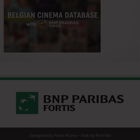
Designed by
Poids Plume
- Web by
Point Be