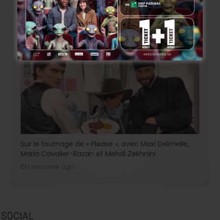
BRIFF 2026: la Compétition belge!
2 jours ago
Sur le tournage de « Please », avec Maxi Delmelle,
Maria Cavalier-Bazan et Mehdi Zekhnini
1 semaine ago
SOCIAL