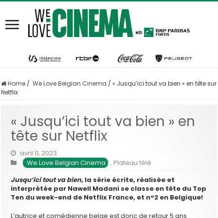
Home
/
We Love Belgian Cinema
/
« Jusqu’ici tout va bien » en tête sur
Netflix
« Jusqu’ici tout va bien » en
tête sur Netflix
avril 11, 2023
We Love Belgian Cinema
,
Plateau télé
Jusqu’ici tout va bien
, la série écrite, réalisée et
interprétée par Nawell Madani se classe en tête du Top
Ten du week-end de Netflix France, et n°2 en Belgique!
L’autrice et comédienne belge est donc de retour 5 ans