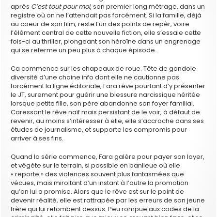
après
C’est tout pour moi
, son premier long métrage, dans un
registre où on ne l’attendait pas forcément. Si la famille, déjà
au coeur de son film, reste l’un des points de repèr, voire
l’élément central de cette nouvelle fiction, elle s’essaie cette
fois-ci au thriller, plongeant son héroïne dans un engrenage
qui se referme un peu plus à chaque épisode.
Ca commence sur les chapeaux de roue. Tête de gondole
diversité d’une chaine info dont elle ne cautionne pas
forcément la ligne éditoriale, Fara rêve pourtant d’y présenter
le JT, surement pour guérir une blessure narcissique héritée
lorsque petite fille, son père abandonne son foyer familial.
Caressant le rêve naïf mais persistant de le voir, à défaut de
revenir, au moins s’intéresser à elle, elle s’accroche dans ses
études de journalisme, et supporte les compromis pour
arriver à ses fins.
Quand la série commence, Fara galère pour payer son loyer,
et végète sur le terrain, si possible en banlieue où elle
« reporte » des violences souvent plus fantasmées que
vécues, mais miroitant d’un instant à l’autre la promotion
qu’on lui a promise. Alors que le rêve est sur le point de
devenir réalité, elle est rattrapée par les erreurs de son jeune
frère qui lui retombent dessus. Peu rompue aux codes de la