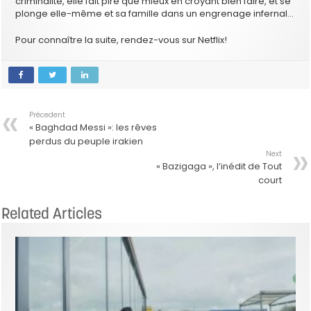
criminalité, elle fait pire que mieux en croyant bien faire, et se
plonge elle-même et sa famille dans un engrenage infernal…
Pour connaître la suite, rendez-vous sur Netflix!
Précedent
« Baghdad Messi »: les rêves
perdus du peuple irakien
Next
« Bazigaga », l’inédit de Tout
court
Related Articles