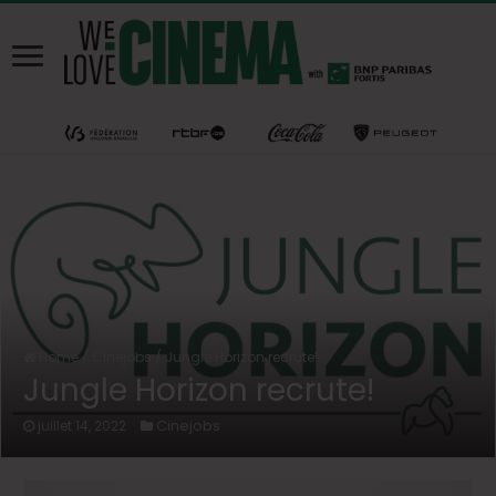
Home
/
Cinejobs
/
Jungle Horizon recrute!
Jungle Horizon recrute!
Cinejobs
juillet 14, 2022