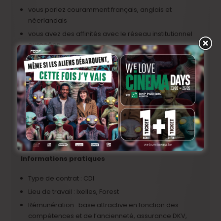
vous parlez couramment français, anglais et
néerlandais
vous avez des affinités avec le réseau institutionnel
européen
vous êtes capable de travailler sous pression et
d’établir des priorités pour chaque tâche.
vous avez une très bonne connaissance de la suite
Office. La maitrise de la suite Adobe est un atout
précieux.
vous avez de solides compétences
organisationnelles et d’excellentes aptitudes à la
communication, avec une attitude axée sur le client.
Informations pratiques
Type de contrat : CDI
Lieu de travail : Ixelles, Forest
Rémunération : base attractive en fonction des
compétences et de l’ancienneté, assurance DKV,