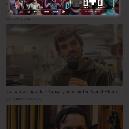
BRIFF Express: Tom Adjibi et Adéola Hawna, « Ceci n’est
pas un film français ».
3 jours ago
Sur le tournage de « Please », avec Victor Ruprich-Robert
2 semaines ago