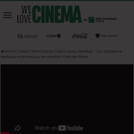
Home
/
News
/
Rencontres
/
Deux Jours, Une Nuit – Luc Dardenne
explique le processus de création chez les frères