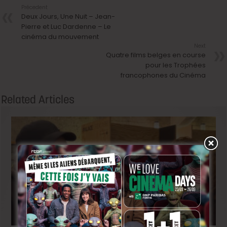
Précedent
Deux Jours, Une Nuit – Jean-
Pierre et Luc Dardenne – Le
cinéma du mouvement
Next
Quatre films belges en course
pour les Trophées
francophones du Cinéma
Related Articles