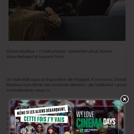
Donat Mailleux – Crédit photos : Sebastien Alouf, Ronan
Moucheboeuf et Laurent Pons.
Un ULM était aussi à disposition de l’équipe. À son bord, Donat
Mailleux a pu filmer les combats aériens « de l’extérieur » pour
contextualiser ceux-ci.
Le montage est en cours puis l’équipe passera au processus
de post-production. Vous l’avez compris : on attend ce film
avec curiosité dans un prochain festival pas trop loin de chez
nous.