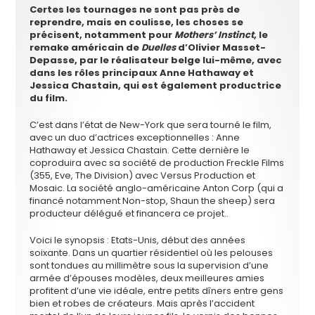
Certes les tournages ne sont pas près de
reprendre, mais en coulisse, les choses se
précisent, notamment pour
Mothers’ Instinct
, le
remake américain de
Duelles
d’Olivier Masset-
Depasse, par le réalisateur belge lui-même, avec
dans les rôles principaux Anne Hathaway et
Jessica Chastain, qui est également productrice
du film.
C’est dans l’état de New-York que sera tourné le film,
avec un duo d’actrices exceptionnelles : Anne
Hathaway et Jessica Chastain. Cette dernière le
coproduira avec sa société de production Freckle Films
(355, Eve, The Division) avec Versus Production et
Mosaic. La société anglo-américaine Anton Corp (qui a
financé notamment Non-stop, Shaun the sheep) sera
producteur délégué et financera ce projet..
Voici le synopsis : Etats-Unis, début des années
soixante. Dans un quartier résidentiel où les pelouses
sont tondues au millimètre sous la supervision d’une
armée d’épouses modèles, deux meilleures amies
profitent d’une vie idéale, entre petits dîners entre gens
bien et robes de créateurs. Mais après l’accident