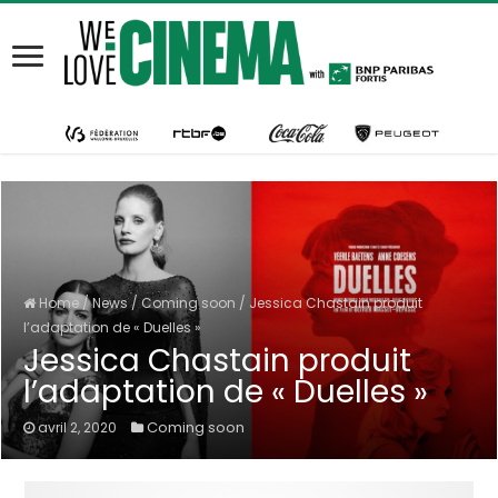
Home
/
News
/
Coming soon
/
Jessica Chastain produit
l’adaptation de « Duelles »
Jessica Chastain produit
l’adaptation de « Duelles »
Coming soon
avril 2, 2020