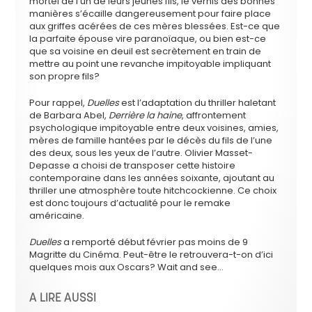
mortel de l’un de leurs jeunes fils, le vernis des bonnes
manières s’écaille dangereusement pour faire place
aux griffes acérées de ces mères blessées. Est-ce que
la parfaite épouse vire paranoïaque, ou bien est-ce
que sa voisine en deuil est secrètement en train de
mettre au point une revanche impitoyable impliquant
son propre fils?
Pour rappel,
Duelles
est l’adaptation du thriller haletant
de Barbara Abel,
Derrière la haine
, affrontement
psychologique impitoyable entre deux voisines, amies,
mères de famille hantées par le décès du fils de l’une
des deux, sous les yeux de l’autre. Olivier Masset-
Depasse a choisi de transposer cette histoire
contemporaine dans les années soixante, ajoutant au
thriller une atmosphère toute hitchcockienne. Ce choix
est donc toujours d’actualité pour le remake
américaine.
Duelles
a remporté début février pas moins de 9
Magritte du Cinéma. Peut-être le retrouvera-t-on d’ici
quelques mois aux Oscars? Wait and see…
A LIRE AUSSI