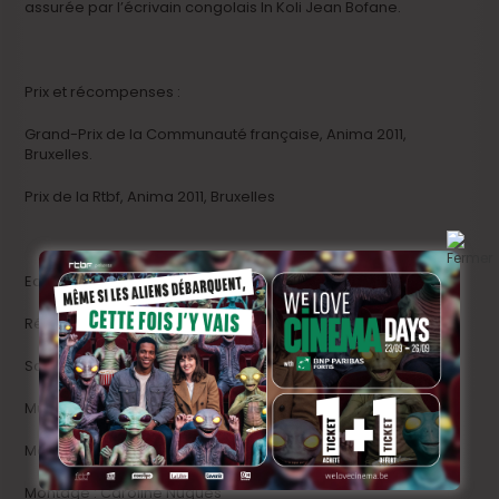
assurée par l’écrivain congolais In Koli Jean Bofane.
Prix et récompenses :
Grand-Prix de la Communauté française, Anima 2011,
Bruxelles.
Prix de la Rtbf, Anima 2011, Bruxelles
Equipe du film :
Réalisation : Atelier Collectif
Scénario : Atelier Collectif
Musique originale : In Koli Jean Bofane
Montage : William Henne
Montage : Caroline Nugues