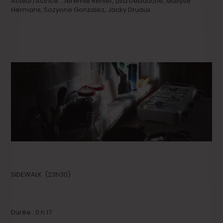
Acteur/Actrice : Jérémie Renier, Lisa Debauche, Maïlyse
Hermans, Sozyone Gonzalez, Jacky Druaux
SIDEWALK (23h30)
Durée : 0 h 17