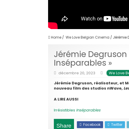
Home
/
We Love Belgian Cinema
/
Jérémie D
Jérémie Degruson et
Inséparables »
décembre 20, 2023
We Love B
Jérémie Degruson, réalisateur, et M
nouveau film des studios nWave,
Le
A LIRE AUSSI
Irrésistibles
Inséparables
Facebook
Twitter
Share