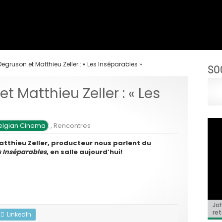
egruson et Matthieu Zeller : « Les Inséparables »
SO
 Matthieu Zeller : « Les
elgian Cinema
,
Rencontres
atthieu Zeller, producteur nous parlent du
s Inséparables
, en salle aujourd’hui!
Jo
BRI
« C
Ca
« T
ret
Hol
Ma
dol
LinkedIn
du 
l’a