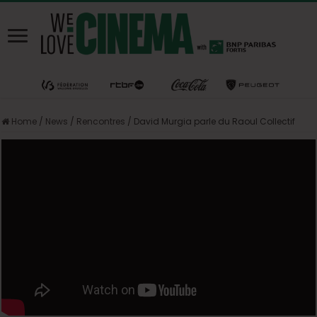
Home
/
News
/
Rencontres
/
David Murgia parle du Raoul Collectif