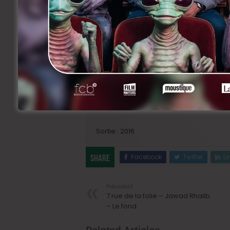
Script et continuité :
Nicolas Bier
Images :
Pierre Choqueux
Son :
Bruno Shweisgut
Montage :
Matyas Veress
Produit par
Eklektik
Sortie : 2016
Facebook
Twitter
Li
Share
Précedent
7 rue de la folie – Jawad Rhalib
– Le fond