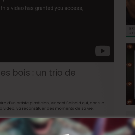
BRI
Jo
BRI
« C
Ca
« C
ret
Hol
Ma
du 
es bois : un trio de
oire d’un artiste plasticien, Vincent Solheid qui, dans le
o vidéo, va reconstituer des moments de sa vie.
Erika, sa compagne et Michaël, un ami réalisateur, aidés
parfaits inconnus qui endosseront les rôles de ses
sa paroisse, …