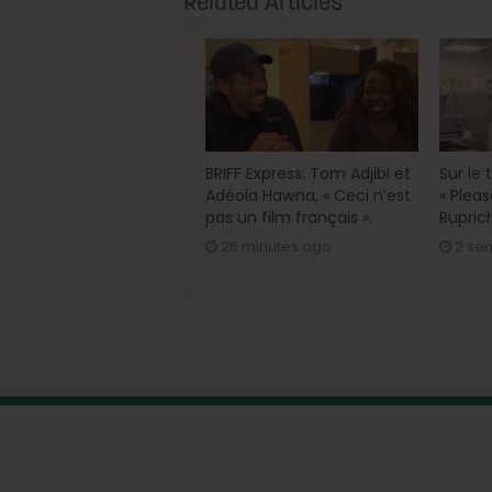
Related Articles
BRIFF Express: Tom Adjibi et
Sur le
Adéola Hawna, « Ceci n’est
« Pleas
pas un film français ».
Rupric
26 minutes ago
2 se