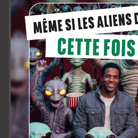
Il se confronte à des situations vécues 
réincarne avec une totale sincérité.
Si celles-ci apparaissent souvent anodi
avoir fait mal, à lui ou à ses proches.
Au fur et à mesure que Vincent se repl
que ses collaborateurs ont de lui comme
Pire que ça, c’est la vision qu’il a de lu
ce qu’il a été, à ce qu’il est et à ce qu’il v
Réalisation:
Vincent Solheid, Erika Sai
Avec :
Vincent Solheid, Erika Sainte, 