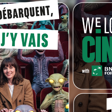
dans son passé, tantôt honteuses, tantôt cocasses et les
nes prises individuellement, elles ont en commun de lui
onge naïvement et sans pudeur dans son passé, l’image
nce à se ternir.
i-même qui se transforme petit à petit, le mettant face à
eut être.
nte, Michael Bier
Michael Bier, David Murgia, etc.