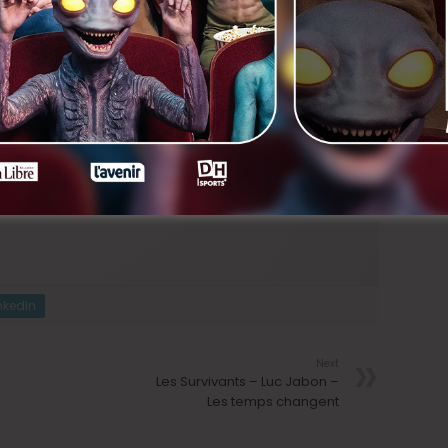
nkedIn
Next
Les Survivants – Luc Jabon –
Les temps changent