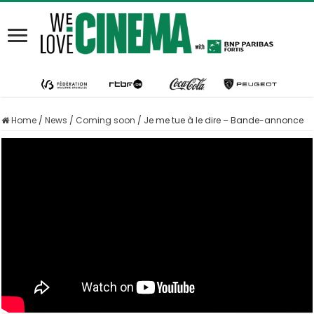
Home
/
News
/
Coming soon
/
Je me tue à le dire – Bande-annonce