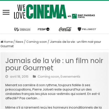
Home
/
News
/
Coming soon
/
Jamais de la vie : un film noir pour
Gourmet
Jamais de la vie : un film noir
pour Gourmet
avril 18, 2015
Coming soon
,
Evenements
Menant sa carrière à son rythme, toujours fidèle à ses
préoccupations, Pierre Jolivet reste aujourd’hui un des
cinéastes français les plus sous-estimés qui soient. En est-il
affecté? Pas certain…
Même s’il a rarement reçu les honneurs inconditionnels de la