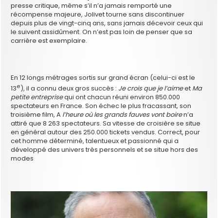
presse critique, même s’il n’a jamais remporté une
récompense majeure, Jolivet tourne sans discontinuer
depuis plus de vingt-cinq ans, sans jamais décevoir ceux qui
le suivent assidûment. On n’est pas loin de penser que sa
carrière est exemplaire.
En 12 longs métrages sortis sur grand écran (celui-ci est le
e
13
), il a connu deux gros succès :
Je crois que je l’aime
et
Ma
petite entreprise
qui ont chacun réuni environ 850.000
spectateurs en France. Son échec le plus fracassant, son
troisième film, A
l’heure où les grands fauves vont boire
n’a
attiré que 8 263 spectateurs. Sa vitesse de croisière se situe
en général autour des 250.000 tickets vendus. Correct, pour
cet homme déterminé, talentueux et passionné qui a
développé des univers très personnels et se situe hors des
modes