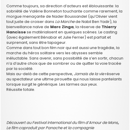
Comme toujours, sa direction d’acteurs est éblouissante: la
sobriété de Valérie Bonneton touchante comme rarement, la
morgue menaçante de Nader Boussandel (qu’Olivier vient
tout juste de croiser dans
La Marche
de Nabil Ben Yadir), la
bienveillance naïve de
Marc Zinga
, la réserve de
Thierry
Hancisse
se matérialisent en quelques scènes. Le casting
(avec également Bénabar et Julie Ferrier) est parfait et
surprenant, sans être tapageur.
Comme dans tout bon film noir qui est aussi une tragédie, la
marche du héros solitaire vers les abysses semble
inéluctable. Sans avenir, sans possibilité de s’en sortir, chacun
n’a d’autre choix que de sombrer ou de quitter la voie tracée
par la société.
Mais au-delà de cette perspective,
Jamais de la vie
réserve
au spectateur une ultime pirouette qui nous laisse pantelants
lorsque surgit le générique. Les larmes aux yeux.
Réussite totale.
Découvert au Festival international du film d’Amour de Mons
,
Le film coproduit par Panache et la compagnie