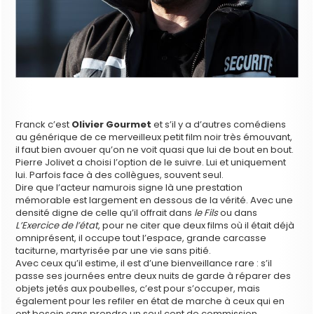
Franck c’est
Olivier Gourmet
et s’il y a d’autres comédiens
au générique de ce merveilleux petit film noir très émouvant,
il faut bien avouer qu’on ne voit quasi que lui de bout en bout.
Pierre Jolivet a choisi l’option de le suivre. Lui et uniquement
lui. Parfois face à des collègues, souvent seul.
Dire que l’acteur namurois signe là une prestation
mémorable est largement en dessous de la vérité. Avec une
densité digne de celle qu’il offrait dans
le Fils
ou dans
L’Exercice de l’état
, pour ne citer que deux films où il était déjà
omniprésent, il occupe tout l’espace, grande carcasse
taciturne, martyrisée par une vie sans pitié.
Avec ceux qu’il estime, il est d’une bienveillance rare : s’il
passe ses journées entre deux nuits de garde à réparer des
objets jetés aux poubelles, c’est pour s’occuper, mais
également pour les refiler en état de marche à ceux qui en
ont besoin sans prendre un seul cent de commission.