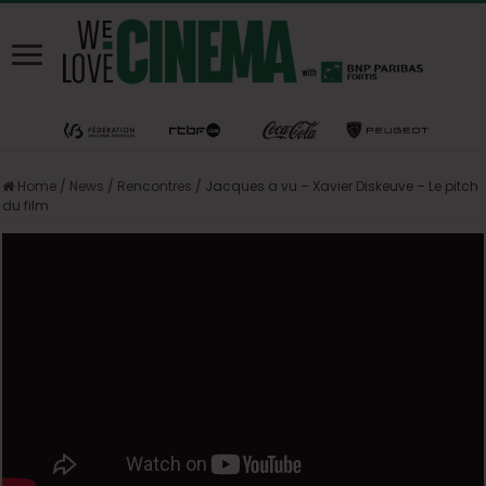
Home
/
News
/
Rencontres
/
Jacques a vu – Xavier Diskeuve – Le pitch
du film