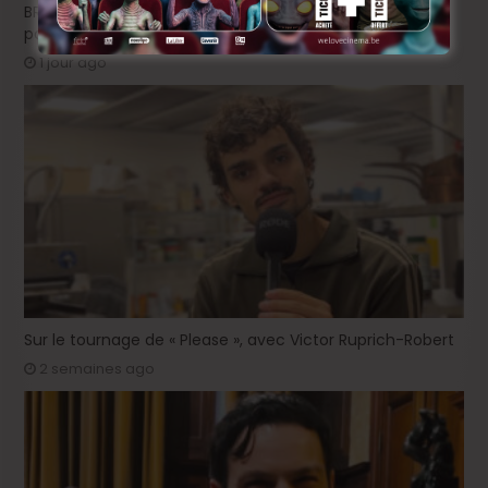
BRIFF Express: Tom Adjibi et Adéola Hawna, « Ceci n’est
pas un film français ».
1 jour ago
Sur le tournage de « Please », avec Victor Ruprich-Robert
2 semaines ago