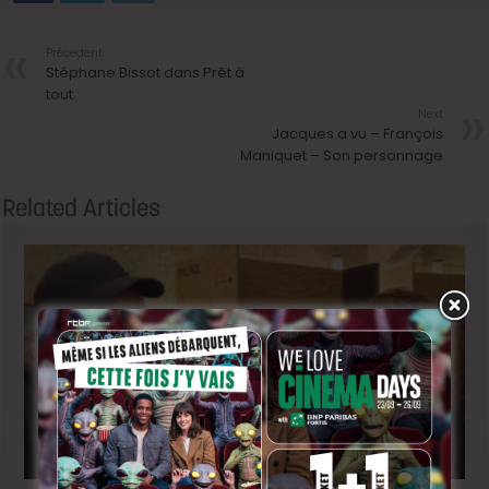
Précedent
Stéphane Bissot dans Prêt à
tout
Next
Jacques a vu – François
Maniquet – Son personnage
Related Articles