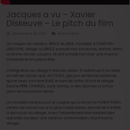
Jacques a vu – Xavier
Diskeuve – Le pitch du film
décembre 16, 2013
Rencontres
Un couple de citadins, BRICE et LARA, s’installe à CHAPON-
LAROCHE, village où BRICE passait ses vacances, enfant, dans
la ferme de ses cousins. Ils ont acheté fort cher une maison
modeste et en piteux état.
L’intégration au village n’est pas aisée. D’autant qu’il ne reste
en fait de cousin que JACQUES, garçon de ferme taciturne,
qui vit avec sa mère ELISE et sert de larbin à tout le village.
Seul le PÈRE CHARLES, curé dandy, a des atomes crochus
avec les nouveaux venus.
La nouvelle tombe pour le couple qu’un énorme FUNNY PARC,
centre de vacances d’origine hollandaise, devrait être édifié
à deux pas du village, avec l’assentiment bienveillant des
autorités locales. Une séance d’information réunit tout le
village.