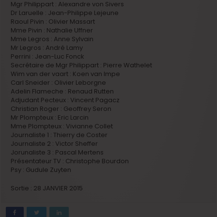
Mgr Philippart : Alexandre von Sivers
Dr Laruelle : Jean-Philippe Lejeune
Raoul Pivin : Olivier Massart
Mme Pivin : Nathalie Uffner
Mme Legros : Anne Sylvain
Mr Legros : André Lamy
Perrini : Jean-Luc Fonck
Secrétaire de Mgr Philippart : Pierre Wathelet
Wim van der vaart : Koen van Impe
Carl Sneider : Olivier Leborgne
Adelin Flameche : Renaud Rutten
Adjudant Pecteux : Vincent Pagacz
Christian Roger : Geoffrey Seron
Mr Plompteux : Eric Larcin
Mme Plompteux : Vivianne Collet
Journaliste 1 : Thierry de Coster
Journaliste 2 : Victor Sheffer
Jorunaliste 3 : Pascal Mertens
Présentateur TV : Christophe Bourdon
Psy : Gudule Zuyten
Sortie : 28 JANVIER 2015