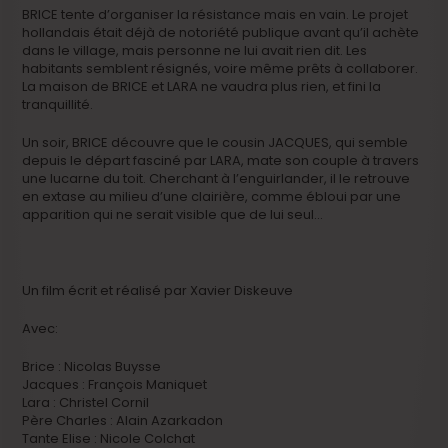
BRICE tente d’organiser la résistance mais en vain. Le projet
hollandais était déjà de notoriété publique avant qu’il achète
dans le village, mais personne ne lui avait rien dit. Les
habitants semblent résignés, voire même prêts à collaborer.
La maison de BRICE et LARA ne vaudra plus rien, et fini la
tranquillité.
Un soir, BRICE découvre que le cousin JACQUES, qui semble
depuis le départ fasciné par LARA, mate son couple à travers
une lucarne du toit. Cherchant à l’enguirlander, il le retrouve
en extase au milieu d’une clairière, comme ébloui par une
apparition qui ne serait visible que de lui seul…
Un film écrit et réalisé par Xavier Diskeuve
Avec:
Brice : Nicolas Buysse
Jacques : François Maniquet
Lara : Christel Cornil
Père Charles : Alain Azarkadon
Tante Elise : Nicole Colchat