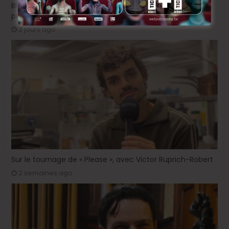
BRIFF Express: Tom Adjibi et Adéola Hawna, « Ceci n’est
pas un film français ».
3 jours ago
Sur le tournage de « Please », avec Victor Ruprich-Robert
2 semaines ago