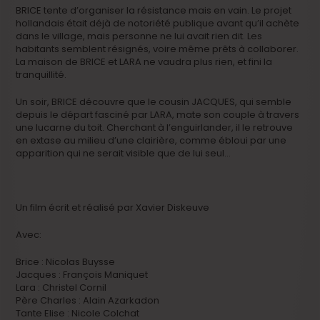
BRICE tente d’organiser la résistance mais en vain. Le projet
hollandais était déjà de notoriété publique avant qu’il achète
dans le village, mais personne ne lui avait rien dit. Les
habitants semblent résignés, voire même prêts à collaborer.
La maison de BRICE et LARA ne vaudra plus rien, et fini la
tranquillité.
Un soir, BRICE découvre que le cousin JACQUES, qui semble
depuis le départ fasciné par LARA, mate son couple à travers
une lucarne du toit. Cherchant à l’enguirlander, il le retrouve
en extase au milieu d’une clairière, comme ébloui par une
apparition qui ne serait visible que de lui seul…
Un film écrit et réalisé par Xavier Diskeuve
Avec:
Brice : Nicolas Buysse
Jacques : François Maniquet
Lara : Christel Cornil
Père Charles : Alain Azarkadon
Tante Elise : Nicole Colchat