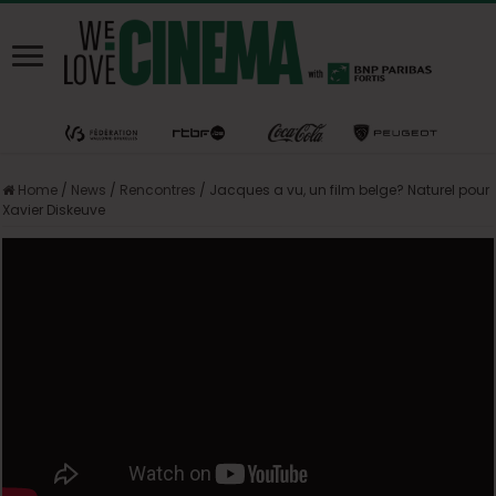
Home
/
News
/
Rencontres
/
Jacques a vu, un film belge? Naturel pour
Xavier Diskeuve