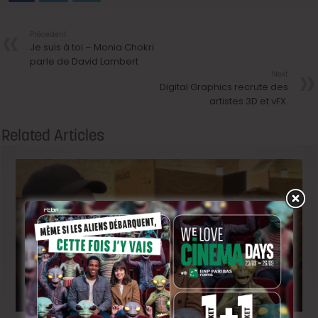
Précedent
Je suis à toi – Monia Chokri
parle de David Lambert
Next
Digital Graphics recrute des
artistes 3D et vFX.
Related Articles