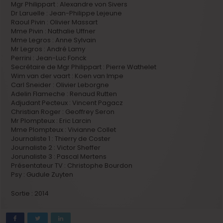
Mgr Philippart : Alexandre von Sivers
Dr Laruelle : Jean-Philippe Lejeune
Raoul Pivin : Olivier Massart
Mme Pivin : Nathalie Uffner
Mme Legros : Anne Sylvain
Mr Legros : André Lamy
Perrini : Jean-Luc Fonck
Secrétaire de Mgr Philippart : Pierre Wathelet
Wim van der vaart : Koen van Impe
Carl Sneider : Olivier Leborgne
Adelin Flameche : Renaud Rutten
Adjudant Pecteux : Vincent Pagacz
Christian Roger : Geoffrey Seron
Mr Plompteux : Eric Larcin
Mme Plompteux : Vivianne Collet
Journaliste 1 : Thierry de Coster
Journaliste 2 : Victor Sheffer
Jorunaliste 3 : Pascal Mertens
Présentateur TV : Christophe Bourdon
Psy : Gudule Zuyten
Sortie : 2014