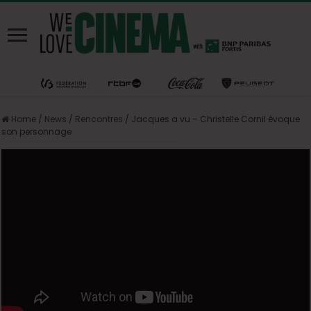
Home
/
News
/
Rencontres
/
Jacques a vu – Christelle Cornil évoque
son personnage