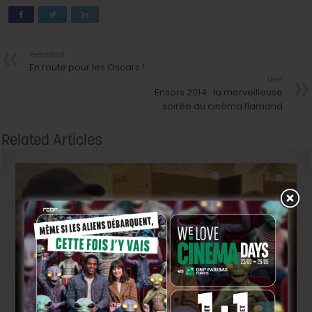
Précedent
En route pour les Oscars !
Next
Ensors 2014 : la merveilleuse
soirée du cinéma flamand
Related Articles