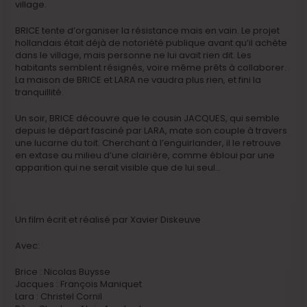
village.
BRICE tente d’organiser la résistance mais en vain. Le projet
hollandais était déjà de notoriété publique avant qu’il achète
dans le village, mais personne ne lui avait rien dit. Les
habitants semblent résignés, voire même prêts à collaborer.
La maison de BRICE et LARA ne vaudra plus rien, et fini la
tranquillité.
Un soir, BRICE découvre que le cousin JACQUES, qui semble
depuis le départ fasciné par LARA, mate son couple à travers
une lucarne du toit. Cherchant à l’enguirlander, il le retrouve
en extase au milieu d’une clairière, comme ébloui par une
apparition qui ne serait visible que de lui seul…
Un film écrit et réalisé par Xavier Diskeuve
Avec:
Brice : Nicolas Buysse
Jacques : François Maniquet
Lara : Christel Cornil