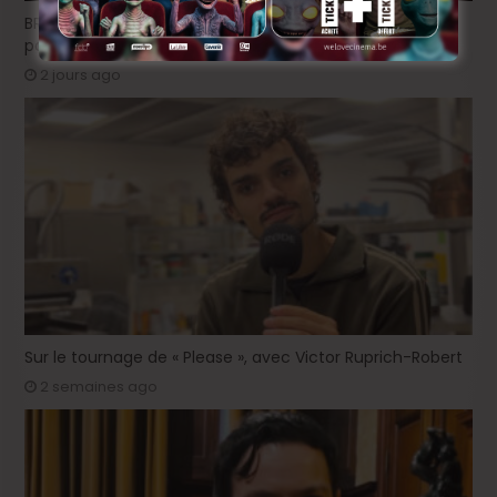
BRIFF Express: Tom Adjibi et Adéola Hawna, « Ceci n’est
pas un film français ».
2 jours ago
Sur le tournage de « Please », avec Victor Ruprich-Robert
2 semaines ago