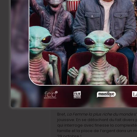
Le film repose en grande partie sur l’int
Huppert, en Marianne Farrère, est magist
vulnérabilité touchante, incarnant parf
Laurent Lafitte, en séducteur opportunis
Marina Foïs livre une performance tout e
habituels.
Bref,
La Femme la plus riche du monde
s
jouissive. En se détachant du fait divers po
qui interroge avec finesse la complexit
famille et la place de l’argent dans un m
29 octobre !