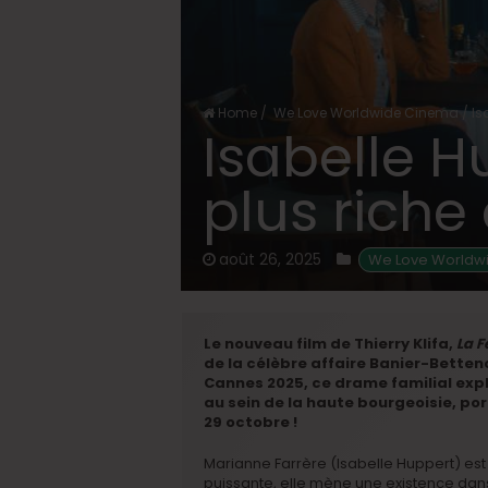
Home
/
We Love Worldwide Cinema
/
Is
Isabelle H
plus riche
août 26, 2025
 We Love Worldw
Le nouveau film de Thierry Klifa,
La 
de la célèbre affaire Banier-Betten
Cannes 2025, ce drame familial explo
au sein de la haute bourgeoisie, po
29 octobre !
Marianne Farrère (Isabelle Huppert) est 
puissante, elle mène une existence da