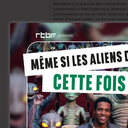
étouffées par le poids des conventions.
notamment sa fille Frédérique (Marina F
reconnaissance de sa mère. Mais leur qu
Fantin (Laurent Lafitte), un écrivain-ph
décomplexée. Leur rencontre lors d’une 
fusionnelle, une amitié-amoureuse qui in
s’épanouit au contact de cet homme plus 
s’autorisait plus.
Et cette soudaine complicité fait jaser e
astronomiques, les secrets de famille et l
plus de valeur et où l’affection est un 
Klifa ne cherche pas à relater fidèlement 
romanesque et universel sur la transmiss