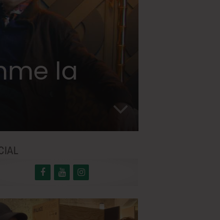
emme la
CIAL