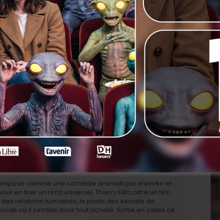
erprétation de son trio d’acteurs principaux. Isabelle
rale. Elle alterne entre une froideur calculée et une
aitement cette femme qui redécouvre le goût d’aimer.
te, apporte une tension constante à l’écran, tandis que
n retenue et en subtilité, loin de ses rôles comiques
’impose comme une comédie dramatique enlevée et
ur en tirer un récit universel, Thierry Klifa offre un film
é des relations humaines, le poids des secrets de
onde où il semble avoir tout acheté. Sortie en salles ce