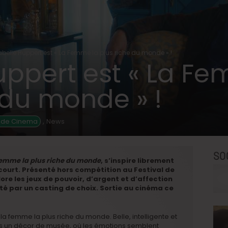
abelle Huppert est « La Femme la plus riche du monde » !
uppert est « La F
 du monde » !
,
ide Cinema
News
SO
Femme la plus riche du monde
, s’inspire librement
court. Présenté hors compétition au Festival de
re les jeux de pouvoir, d’argent et d’affection
rté par un casting de choix. Sortie au cinéma ce
la femme la plus riche du monde. Belle, intelligente et
ns un décor de musée, où les émotions semblent