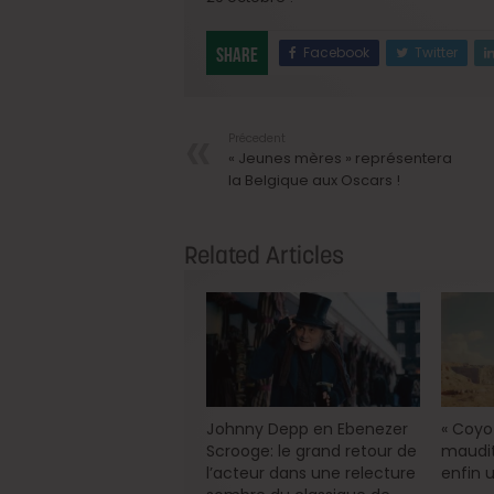
Facebook
Twitter
Share
Précedent
« Jeunes mères » représentera
la Belgique aux Oscars !
Related Articles
Johnny Depp en Ebenezer
« Coyot
Scrooge: le grand retour de
maudit
l’acteur dans une relecture
enfin u