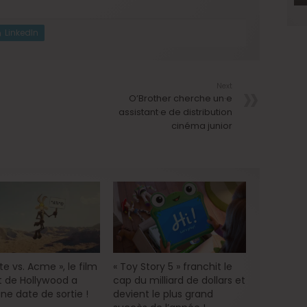
LinkedIn
Next
O’Brother cherche un·e
assistant·e de distribution
cinéma junior
e vs. Acme », le film
« Toy Story 5 » franchit le
 de Hollywood a
cap du milliard de dollars et
ne date de sortie !
devient le plus grand