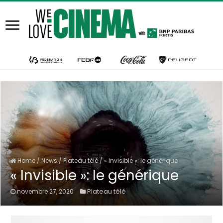
Home
/
News
/
Plateau télé
/
« Invisible »: le générique
« Invisible »: le générique
Plateau télé
novembre 27, 2020