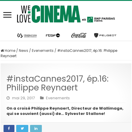
Home
/
News
/
Evenements
/
#instaCannes2017, ép.16: Philippe
Reynaert
#instaCannes2017, ép.16:
Philippe Reynaert
mai 29, 2017
Evenements
On a croisé Philippe Reynaert, Directeur de Wallimage,
qui se souvient (aussi) de… Sylvester Stallone!