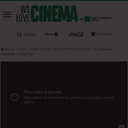
Home
/
News
/
Rencontres
/
Un homme à la mer – Jo Deseure :
Géraldine Doignon