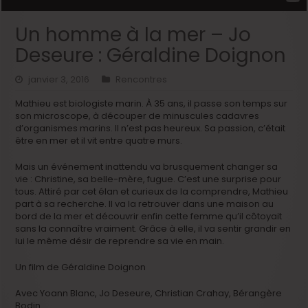
Un homme à la mer – Jo
Deseure : Géraldine Doignon
janvier 3, 2016
Rencontres
Mathieu est biologiste marin. À 35 ans, il passe son temps sur
son microscope, à découper de minuscules cadavres
d’organismes marins. Il n’est pas heureux. Sa passion, c’était
être en mer et il vit entre quatre murs.
Mais un événement inattendu va brusquement changer sa
vie : Christine, sa belle-mère, fugue. C’est une surprise pour
tous. Attiré par cet élan et curieux de la comprendre, Mathieu
part à sa recherche. Il va la retrouver dans une maison au
bord de la mer et découvrir enfin cette femme qu’il côtoyait
sans la connaître vraiment. Grâce à elle, il va sentir grandir en
lui le même désir de reprendre sa vie en main.
Un film de Géraldine Doignon
Avec Yoann Blanc, Jo Deseure, Christian Crahay, Bérangère
Bodin…