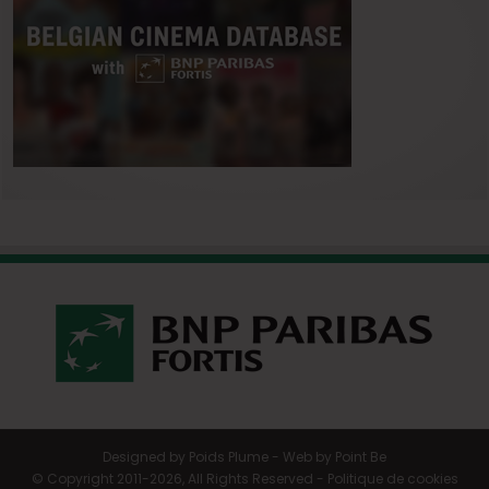
Designed by
Poids Plume
- Web by
Point Be
© Copyright 2011-2026, All Rights Reserved -
Politique de cookies