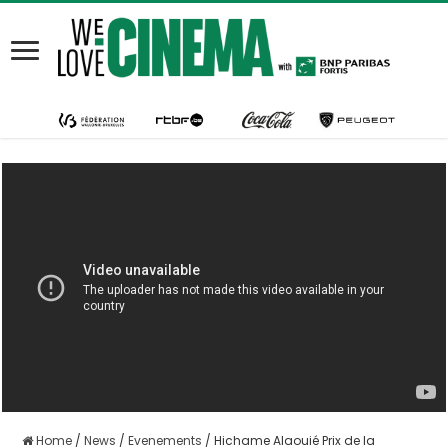
Home
/
News
/
Evenements
/
Hichame Alaouié Prix de la