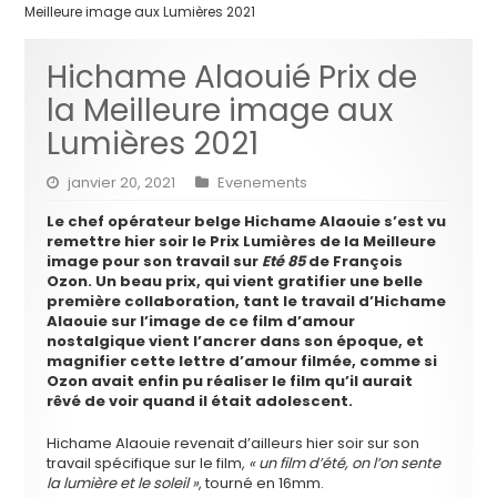
Meilleure image aux Lumières 2021
Hichame Alaouié Prix de
la Meilleure image aux
Lumières 2021
janvier 20, 2021
Evenements
Le chef opérateur belge Hichame Alaouie s’est vu
remettre hier soir le Prix Lumières de la Meilleure
image pour son travail sur
Eté 85
de François
Ozon. Un beau prix, qui vient gratifier une belle
première collaboration, tant le travail d’Hichame
Alaouie sur l’image de ce film d’amour
nostalgique vient l’ancrer dans son époque, et
magnifier cette lettre d’amour filmée, comme si
Ozon avait enfin pu réaliser le film qu’il aurait
rêvé de voir quand il était adolescent.
Hichame Alaouie revenait d’ailleurs hier soir sur son
travail spécifique sur le film,
« un film d’été, on l’on sente
la lumière et le soleil »
, tourné en 16mm.