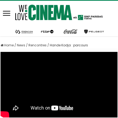
Home
/
News
/
Rencontres
/
Hande Kodja : parcours