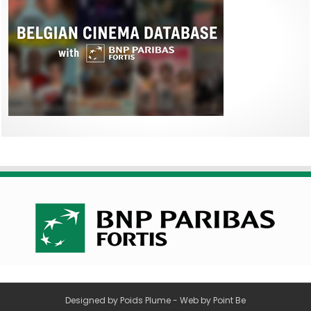
Designed by
Poids Plume
- Web by
Point Be