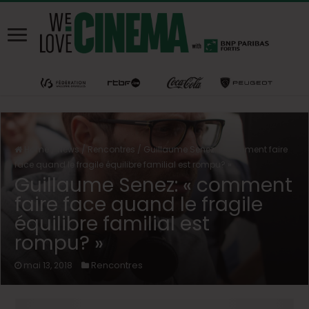
Home
/
News
/
Rencontres
/
Guillaume Senez: « comment faire
face quand le fragile équilibre familial est rompu? »
Guillaume Senez: « comment
faire face quand le fragile
équilibre familial est
rompu? »
Rencontres
mai 13, 2018