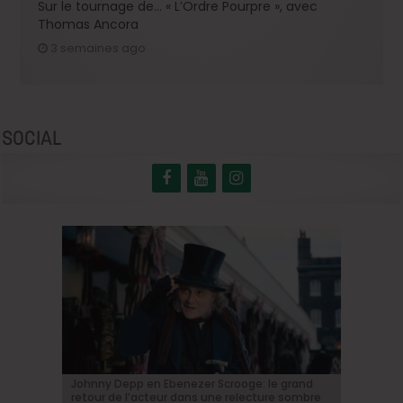
Sur le tournage de… « L’Ordre Pourpre », avec
Thomas Ancora
3 semaines ago
SOCIAL
BRIFF Express: Tom Adjibi et Adéola Hawna,
Johnny Depp en Ebenezer Scrooge: le grand
BRIFF 2026: la Compétition belge!
« Coyote vs. Acme », le film maudit de
Capsule #147: « Notre Salut » d’Emmanuel
« Ceci n’est pas un film français ».
retour de l’acteur dans une relecture sombre
Hollywood a enfin une date de sortie !
Marre