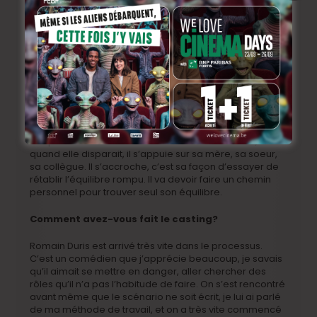
dans le scénario bien sûr, mais on l’a aussi beaucoup
retravaillée au montage. Il fallait trouver l’équilibre, ne
pas la montrer trop fragile, pas trop présente non plus.
Et il fallait aussi montrer qu’elle n’était pas à sa place,
montrer le malaise, le fait qu’elle n’était pas épanouie.
Olivier est entouré de femmes finalement?
Oui, il est perdu, seul, et lui en fait, inconsciemment, a
besoin d’une femme à ses côtés pour se rassurer. Il ne
sait pas faire autrement. Il a besoin de sa femme, et
quand elle disparait, il s’appuie sur sa mère, sa soeur,
sa collègue. Il s’accroche, c’est sa façon d’essayer de
rétablir l’équilibre rompu. Il va devoir faire un chemin
personnel pour trouver seul son équilibre.
Comment avez-vous fait le casting?
Romain Duris est arrivé très vite dans le processus.
C’est un comédien que j’apprécie beaucoup, je savais
qu’il aimait se mettre en danger, aller chercher des
rôles qu’il n’a pas l’habitude de faire. On s’est rencontré
avant même que le scénario ne soit écrit, je lui ai parlé
de ma méthode de travail, et on a très vite commencé