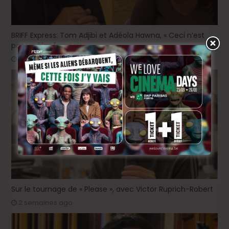
BRIFF Express: Tom Adjibi et Adéola Hawna, « Ceci n’est
pas un film français ».
2 jours ago
Sur le tournage de « Please », avec Victor Ruprich-Robert
2 semaines ago