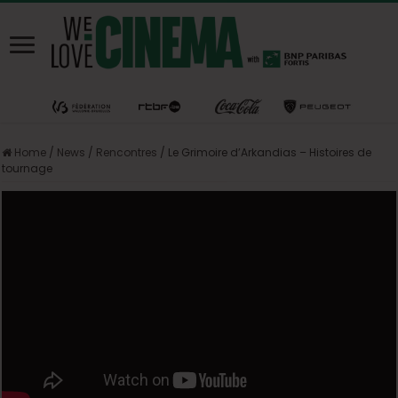
Home
/
News
/
Rencontres
/
Le Grimoire d’Arkandias – Histoires de
tournage