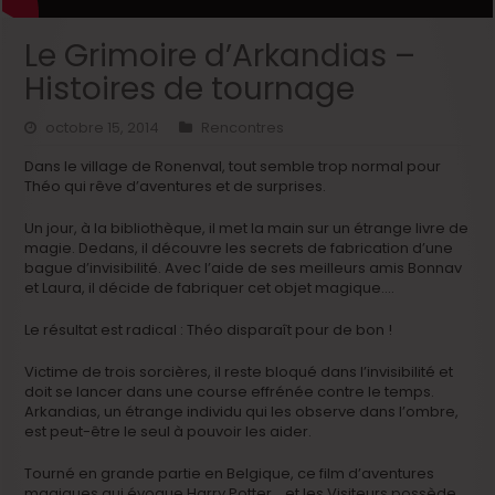
Le Grimoire d’Arkandias –
Histoires de tournage
octobre 15, 2014
Rencontres
Dans le village de Ronenval, tout semble trop normal pour
Théo qui rêve d’aventures et de surprises.
Un jour, à la bibliothèque, il met la main sur un étrange livre de
magie. Dedans, il découvre les secrets de fabrication d’une
bague d’invisibilité. Avec l’aide de ses meilleurs amis Bonnav
et Laura, il décide de fabriquer cet objet magique….
Le résultat est radical : Théo disparaît pour de bon !
Victime de trois sorcières, il reste bloqué dans l’invisibilité et
doit se lancer dans une course effrénée contre le temps.
Arkandias, un étrange individu qui les observe dans l’ombre,
est peut-être le seul à pouvoir les aider.
Tourné en grande partie en Belgique, ce film d’aventures
magiques qui évoque Harry Potter… et les Visiteurs possède