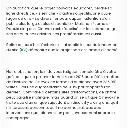
On aurait cru que le projet pouvait s’édulcorer, perdre sa
ligne directrice, « s’enrichir » d’autres objectifs, une autre
façon de dire « se diversifier pour capter l’attention d’un
public plus large et plus disponible ». Mais non ! Jamais !
Depuis cinq ans, Cinevox reste focalisé sur le cinéma belge,
ses acteurs, ses artistes, ses problématiques aussi.
Relire aujourd’hui l’éditorial initial publié le jour du lancement
du site (
ICI
) démontre que le projet ne s’est jamais dispersé.
Notre obstination, loin de vous fatiguer, semble être à votre
goût puisque le premier trimestre de 2016 aura été le meilleur
de l’histoire de Cinevox en termes d’audience avec 236.951
visites. Soit une augmentation de 9.3% par rapport à l’an
dernier. Comparé à certains sites d’informations, ce chiffre
peut paraître malingre, mais quand on se dit que Cinevox ne
traite que d’un unique sujet dont on disait, il y a cinq ans, qu’il
n’intéressait personne, qu’il ne permettrait pas des
interventions quotidiennes, on peut joyeusement sabrer le
champagne.