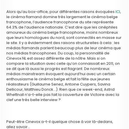
Alors qu’au box-office, pour différentes raisons évoquées
ICI
,
le cinéma flamand domine très largement le cinéma belge
francophone, l’audience francophone du site représente
64.3% de l’audience nationale. C’est dire que les cinéphiles
amoureux du cinéma belge francophone, moins nombreux
que leurs homologues du nord, sont connectés en masse sur
le site. Il y a évidemment des raisons structurelles à cela : les
médias flamands parlent beaucoup plus de leur cinéma que
nos médias francophones. Du coup, la personnalité de
Cinevox NL est assez différente de la nôtre. Mais si on
compare la situation avec celle qu’on connaissait en 2011, on
se dit que là aussi le progrès est flagrant. De nombreux
médias mainstream évoquent aujourd’hui avec un certain
enthousiasme le cinéma belge et fait la fête aux jeunes
réalisateurs (Guillaume Senez, Antoine Cuypers, Savina
Dellicour, Matthieu Donck…). Rien que ce week-end, Astrid
Whettnall n’a-t-elle pas fait la couverture de Victoire avec la
clef une très belle interview ?
Peut-être Cinevox a-t-il quelque chose à voir là-dedans,
allez savoir…