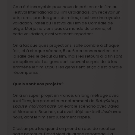
Ca a été incroyable pour nous de présenter le film au
Festival International du Film Grolandais, d’y recevoir un
prix, remis par des gens du milieu, c’est une incroyable
validation. Pareil au Festival du Film de Comédie de
Liège. Moi je ne viens pas du monde du cinéma, et
cette validation, c’est vraiment important.
On a fait quelques projections, salle comble à chaque
fois, et à chaque séance, 5 ou 6 personnes sortent de
la salle dès le début du film, mais les retours à la fin sont
exceptionnels. Les gens sont souvent surpris de là les
emmène le film. Et puis les gens rient, et ça c’est la vraie
récompense.
Quels sont vos projets?
On a un super projet en France, un long métrage avec
Axel Films, les producteurs notamment de
BabySitting,
Epouse-moi mon pote
. On écrit le scénario avec David
et Alexandre Boucher, qui avait déjà co-écrit
José
avec
nous, dont le film sera justement inspiré.
C’est un peu fou quand on prend un peu de recul sur
notre parcours. David vient du grand reportage, il a