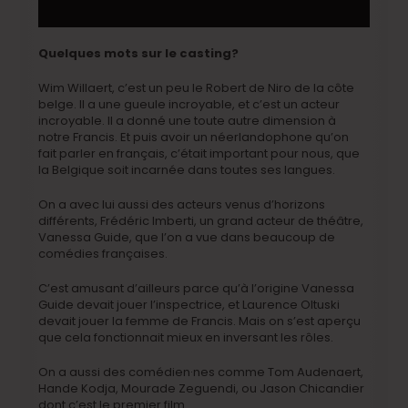
Quelques mots sur le casting?
Wim Willaert, c’est un peu le Robert de Niro de la côte
belge. Il a une gueule incroyable, et c’est un acteur
incroyable. Il a donné une toute autre dimension à
notre Francis. Et puis avoir un néerlandophone qu’on
fait parler en français, c’était important pour nous, que
la Belgique soit incarnée dans toutes ses langues.
On a avec lui aussi des acteurs venus d’horizons
différents, Frédéric Imberti, un grand acteur de théâtre,
Vanessa Guide, que l’on a vue dans beaucoup de
comédies françaises.
C’est amusant d’ailleurs parce qu’à l’origine Vanessa
Guide devait jouer l’inspectrice, et Laurence Oltuski
devait jouer la femme de Francis. Mais on s’est aperçu
que cela fonctionnait mieux en inversant les rôles.
On a aussi des comédien·nes comme Tom Audenaert,
Hande Kodja, Mourade Zeguendi, ou Jason Chicandier
dont c’est le premier film.