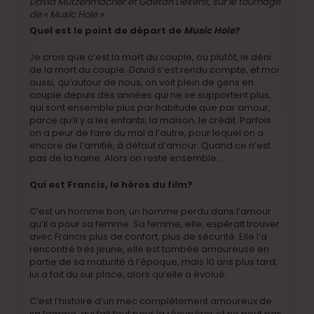
David Mutzenmacher et Gaëtan Liekens, sur le tournage
de « Music Hole »
Quel est le point de départ de
Music Hole
?
Je crois que c’est la mort du couple, ou plutôt, le déni
de la mort du couple. David s’est rendu compte, et moi
aussi, qu’autour de nous, on voit plein de gens en
couple depuis des années qui ne se supportent plus,
qui sont ensemble plus par habitude que par amour,
parce qu’il y a les enfants, la maison, le crédit. Parfois
on a peur de faire du mal à l’autre, pour lequel on a
encore de l’amitié, à défaut d’amour. Quand ce n’est
pas de la haine. Alors on reste ensemble…
Qui est Francis, le héros du film?
C’est un homme bon, un homme perdu dans l’amour
qu’il a pour sa femme. Sa femme, elle, espérait trouver
avec Francis plus de confort, plus de sécurité. Elle l’a
rencontré très jeune, elle est tombée amoureuse en
partie de sa maturité à l’époque, mais 10 ans plus tard,
lui a fait du sur place, alors qu’elle a évolué.
C’est l’histoire d’un mec complètement amoureux de
sa femme, qui fait tout pour la récupérer et ne peut pas