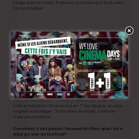
belge dans le coeur. D’ailleurs, je trouve qu’il écrit avec
l’accent belge!
La post-production elle-même était une
aventure?
Il se trouve que notre mixeur son est aussi celui de Luc
Besson. Il a vraiment cru au film, et a accepté de le
monter, ce qu’il a fait dans les studios de Luc Besson en
Normandie, un lieu incroyable. Un jour au déjeuner, Luc
Besson jette un oeil au film, qu’il regarde jusqu’à la fin.
Il s’est marré trois fois je crois. Ca a l’air peu dit comme
ça, mais pour Luc Besson, c’est notable. Il a demandé si
c’était un premier film, et a dit:
« Amenez-moi ces deux
cons, je veux les voir
». Il nous a beaucoup aidés en
post-production. On a un son en 7.1 de dingue, on a pu
soigner le bruitage… Sa foi dans le projet, c’est une
vraie récompense.
Comment s’est passé l’accueil du film, que l’on a
déjà pu voir en festival?