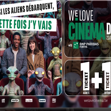
 que
Tango Libre
est en compétition au 31st International
Brothers qui se tiendra du 14 au 20 septembre en