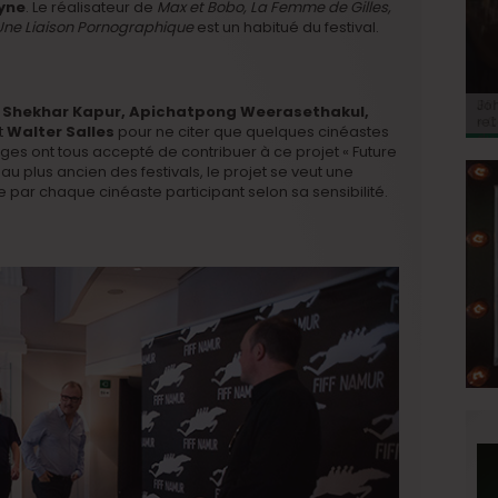
yne
. Le réalisateur de
Max et Bobo, La Femme de Gilles,
Une Liaison Pornographique
est un habitué du festival.
BRI
Jo
BRI
« C
Ca
r, Shekhar Kapur, Apichatpong Weerasethakul,
« C
ret
Hol
Ma
t
Walter Salles
pour ne citer que quelques cinéastes
du 
oges ont tous accepté de contribuer à ce projet « Future
 plus ancien des festivals, le projet se veut une
e par chaque cinéaste participant selon sa sensibilité.