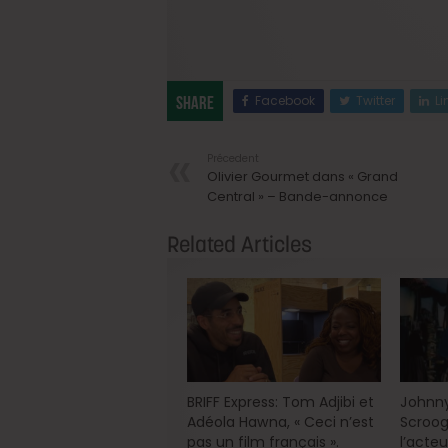
Facebook
Twitter
Li
Share
Précedent
Olivier Gourmet dans « Grand
Central » – Bande-annonce
Related Articles
BRIFF Express: Tom Adjibi et
Johnny
Adéola Hawna, « Ceci n’est
Scroog
pas un film français ».
l’acte