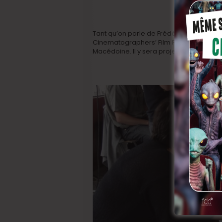
Tant qu’on parle de Frédéric, précisons
Cinematographers’ Film Festival Manaki 
Macédoine. Il y sera projeté en clôture.