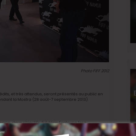
Photo FIFF 2012
its, et très attendus, seront présentés au public en
endant la Mostra (28 août-7 septembre 2013).
yage, deux objectifs, Frédéric Fonteyne fera
restigieuse sélection parallèle de la Mostra, présidée