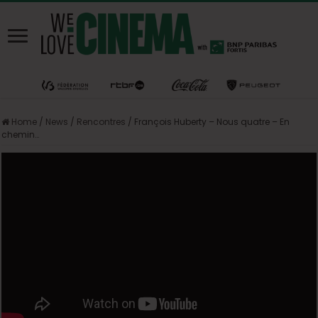
Home
/
News
/
Rencontres
/
François Huberty – Nous quatre – En
chemin…