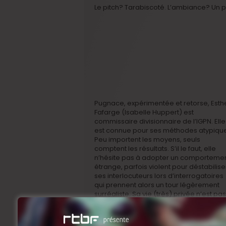
Le pitch? Tarabiscoté. L’ambiance? Un 
Pugnace, expérimentée et retorse, Esth
Fafarge (Isabelle Huppert) est
commissaire divisionnaire de l’IGPN. Elle
est connue pour ses méthodes atypique
Peu importent les moyens, seuls
comptent les résultats. S’il le faut, elle
n’hésite pas à adopter un comporteme
étrange, parfois violent pour déstabilise
ses interlocuteurs lors d’interrogatoires
qui prennent alors un tour légèrement
surréaliste. Sa vie (très) privée n’est pas
triste, elle non plus.