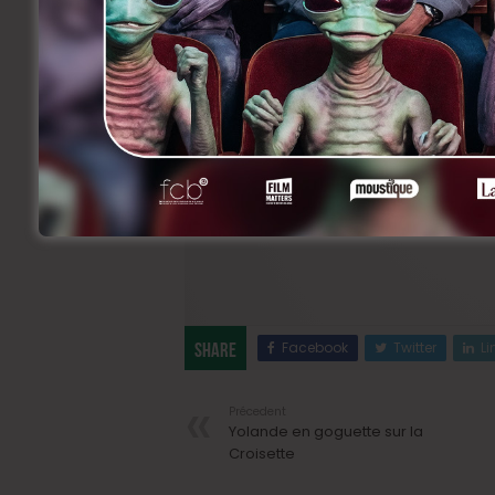
Comédie aux tonalités très british, Tip 
connaissent mieux comme acteur. On l
beat monter en moi
et…
la famille Wolhl
en était l’acteur principal.
Tip Top
est son quatrième film en tant 
après
La France
qu’il a tourné en 2007 a
Facebook
Twitter
Li
Share
Précedent
Yolande en goguette sur la
Croisette