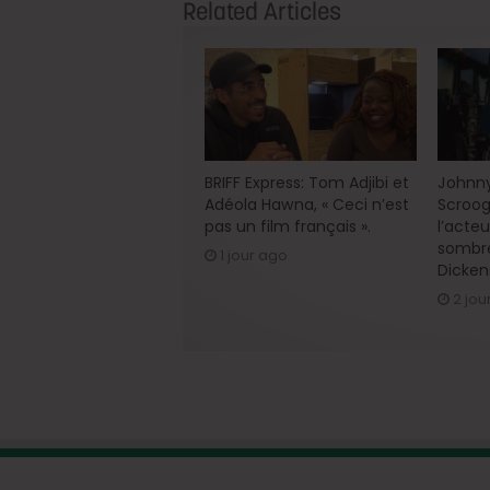
Related Articles
BRIFF Express: Tom Adjibi et
Johnny
Adéola Hawna, « Ceci n’est
Scroog
pas un film français ».
l’acte
sombre
1 jour ago
Dicken
2 jou