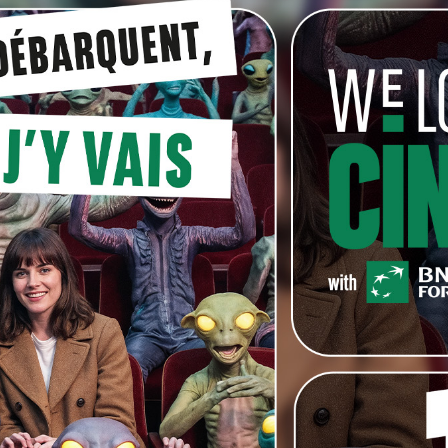
n
 va devoir filer à Grenoble où elle sera secondée par
lant mais qui a besoin de se relancer dans le métier, car
Entre les deux
femmes va se nouer
une relation étrange,
une complicité
troublante confortée
par l’agressivité des
policiers forcés de les
accueillir plus
particulièrement de
leur contact principal,
un certain Robert
Mendès (François
Damiens) au
comportement très
ambigu.