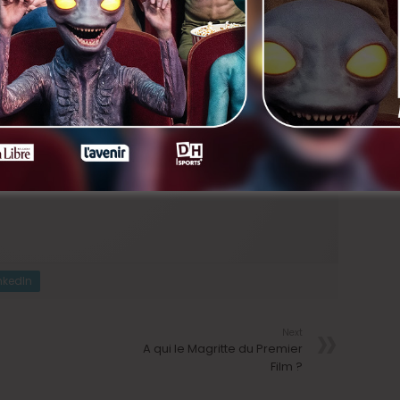
Top a été réalisé par Serge Bozon que certains
’a vu récemment dans
Main dans la Main, Je sens le
berg
où il rencontra forcément
François Damiens
qui
que réalisateur, mais seulement son deuxième long
vec Sylvie Testud et Pascal Gregory.
nkedIn
Next
A qui le Magritte du Premier
Film ?