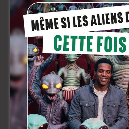
Engagée dans une affaire de corruptio
mêlée au meurtre d’un informateur, elle
Sally (Sandrine Kiberlain), un agent bril
sa carrière piétine.