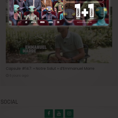
4 jours ago
Capsule #147: « Notre Salut » d’Emmanuel Marre
6 jours ago
SOCIAL