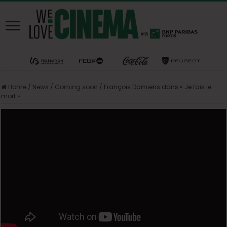
Home
/
News
/
Coming soon
/
François Damiens dans « Je fais le
mort »