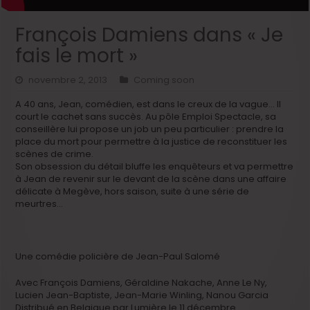
François Damiens dans « Je
fais le mort »
novembre 2, 2013
Coming soon
A 40 ans, Jean, comédien, est dans le creux de la vague… Il
court le cachet sans succès. Au pôle Emploi Spectacle, sa
conseillère lui propose un job un peu particulier : prendre la
place du mort pour permettre à la justice de reconstituer les
scènes de crime.
Son obsession du détail bluffe les enquêteurs et va permettre
à Jean de revenir sur le devant de la scène dans une affaire
délicate à Megève, hors saison, suite à une série de
meurtres…
Une comédie policière de Jean-Paul Salomé
Avec François Damiens, Géraldine Nakache, Anne Le Ny,
Lucien Jean-Baptiste, Jean-Marie Winling, Nanou Garcia
Distribué en Belgique par Lumière le 11 décembre.