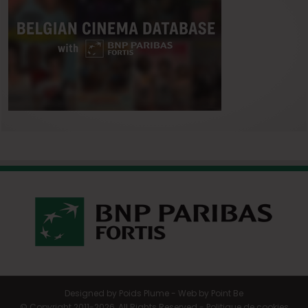
Designed by
Poids Plume
- Web by
Point Be
© Copyright 2011-2026, All Rights Reserved -
Politique de cookies