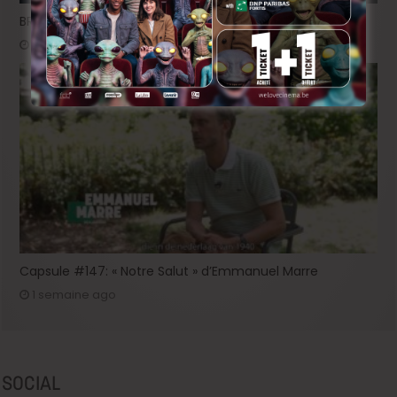
BRIFF 2026: la Compétition belge!
5 jours ago
Capsule #147: « Notre Salut » d’Emmanuel Marre
1 semaine ago
SOCIAL