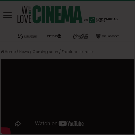
Home
/
News
/
Coming soon
/
Fracture : le trailer