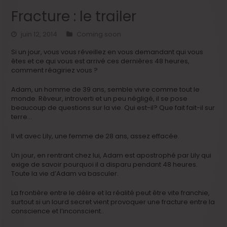
Fracture : le trailer
juin 12, 2014
Coming soon
Si un jour, vous vous réveillez en vous demandant qui vous
êtes et ce qui vous est arrivé ces dernières 48 heures,
comment réagiriez vous ?
Adam, un homme de 39 ans, semble vivre comme tout le
monde. Rêveur, introverti et un peu négligé, il se pose
beaucoup de questions sur la vie. Qui est-il? Que fait fait-il sur
terre…
Il vit avec Lily, une femme de 28 ans, assez effacée.
Un jour, en rentrant chez lui, Adam est apostrophé par Lily qui
exige de savoir pourquoi il a disparu pendant 48 heures.
Toute la vie d’Adam va basculer.
La frontière entre le délire et la réalité peut être vite franchie,
surtout si un lourd secret vient provoquer une fracture entre la
conscience et l’inconscient..