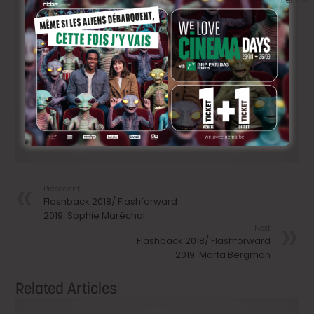
Vos projets pour 2019?
L’écriture de mon troisième long-métrage, et le
tournage d’un court métrage dans le cadre d’une
collection visant à mettre en avant des jeunes
comédiens et comédiennes belges.
Précedent
Flashback 2018/ Flashforward
2019: Sophie Maréchal
Next
Flashback 2018/ Flashforward
2019: Marta Bergman
Related Articles