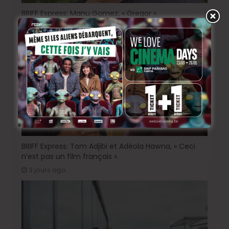
BRIFF Express: Manu Gomez, « Gregor »
4 heures ago
BRIFF Express: Tom Adjibi et Adéola Hawna, « Ceci
n’est pas un film français ».
3 jours ago