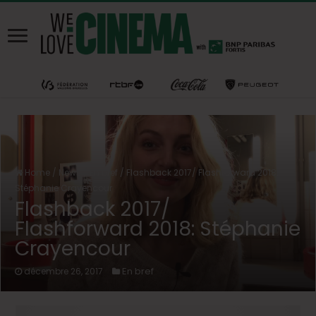
Home
/
News
/
En bref
/
Flashback 2017/ Flashforward 2018:
Stéphanie Crayencour
Flashback 2017/
Flashforward 2018: Stéphanie
Crayencour
En bref
décembre 26, 2017