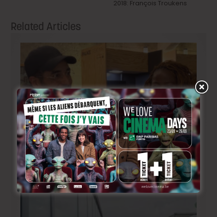
2018: François Troukens
Related Articles
BRIFF Express: Tom Adjibi et Adéola Hawna, « Ceci
n’est pas un film français ».
2 jours ago