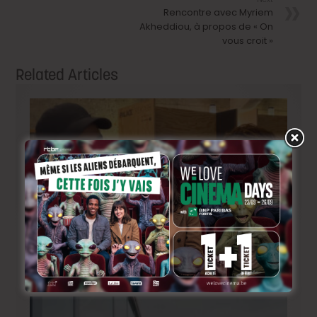
Rencontre avec Myriem
Akheddiou, à propos de « On
vous croit »
Related Articles
BRIFF Express: Tom Adjibi et Adéola Hawna, « Ceci
n’est pas un film français ».
2 jours ago