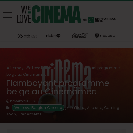
Home
/
We Love Belgian Cinema
/
Flamboyant programme
belge au Cinemamed
Flamboyant programme
belge au Cinemamed
novembre 6, 2025
We Love Belgian Cinema
A l'affiche
A la une
Coming
,
,
,
soon
Evenements
,