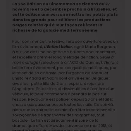
La 25e édition du Cinemamed se tiendra du 27
novembre et 5 décembre prochain à Bruxelles, et
cette édition anniversaire mettra les petits plats
dans les grands pour célébrer les productions
belges teintés qui à leur façon reflètent la
richesse de la galaxie méditerranéenne.
Pour commencer, le festival fera son ouverture avec un
film évènement,
L’Enfant bélier
, signé Marta Bergman,
à qui l’on doit une poignée de brillants documentaires,
et l’excellent premier long métrage de fiction,
Seule à
mon mariage
(sélectionné à l’ACID de Cannes). L’Enfant
bélier fera évènement, par ses qualités artistiques, par
le talent de sa cinéaste, par l’urgence de son sujet.
L’histoire? Sara et Adam sont arrivé·es en Belgique
avec leur petite fille de 2 ans, espérant rejoindre
l’Angleterre. Entassé·es et dissimulé·es à l’arrière d’un
véhicule, la peur commence à prendre le pas sur
l’espoir. Redouane est policier depuis 20 ans et fait la
chasse aux passeur·euses toutes les nuits. Ce soir-là,
alors que la patrouille essaie d’arrêter la camionnette
soupçonnée de transporter des migrant·es, tout
bascule… Le film est directement inspiré de la
dramatique affaire Mawda, survenue en mai 2018, et
prend le temps du cinéma pour en explorer les