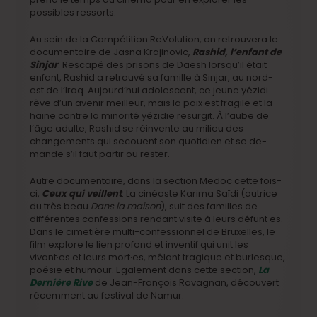
possibles ressorts.
Au sein de la Compétition ReVolution, on retrouvera le
documentaire de Jasna Krajinovic,
Rashid, l’enfant de
Sinjar
. Rescapé des prisons de Daesh lorsqu’il était
enfant, Rashid a retrouvé sa famille à Sinjar, au nord-
est de l’Iraq. Aujourd’hui adolescent, ce jeune yézidi
rêve d’un avenir meilleur, mais la paix est fragile et la
haine contre la minorité yézidie resurgit. À l’aube de
l’âge adulte, Rashid se réinvente au milieu des
changements qui secouent son quotidien et se de-
mande s’il faut partir ou rester.
Autre documentaire, dans la section Medoc cette fois-
ci,
Ceux qui veillent
. La cinéaste Karima Saïdi (autrice
du très beau
Dans la maison
), suit des familles de
différentes confessions rendant visite à leurs défunt·es.
Dans le cimetière multi-confessionnel de Bruxelles, le
film explore le lien profond et inventif qui unit les
vivant·es et leurs mort·es, mêlant tragique et burlesque,
poésie et humour. Egalement dans cette section,
La
Dernière Rive
de Jean-François Ravagnan, découvert
récemment au festival de Namur.