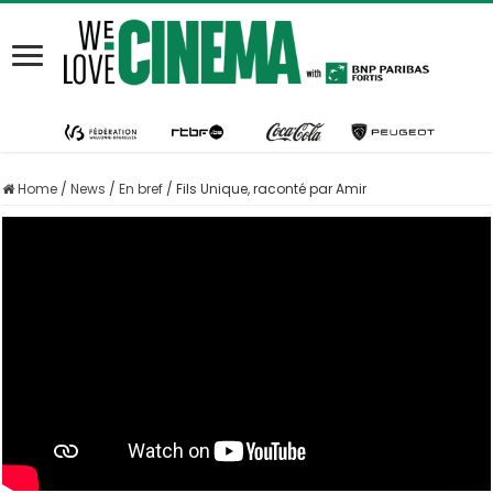
Home
/
News
/
En bref
/
Fils Unique, raconté par Amir