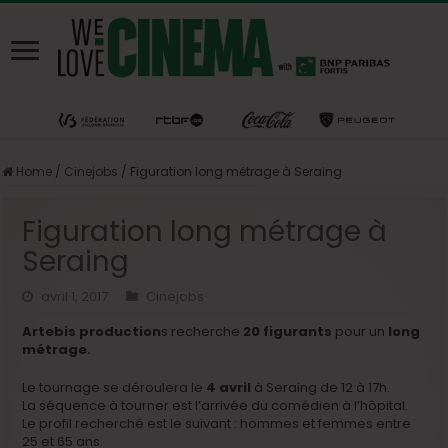
Home
/
Cinejobs
/
Figuration long métrage à Seraing
Figuration long métrage à
Seraing
avril 1, 2017
Cinejobs
Artebis production
s recherche
20 figurants
pour un
long
métrage.
Le tournage se déroulera le
4 avril
à Seraing de 12 à 17h.
La séquence à tourner est l’arrivée du comédien à l’hôpital.
Le profil recherché est le suivant : hommes et femmes entre
25 et 65 ans.