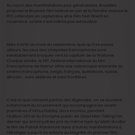
Au rayon des manifestations plus généralistes, Bruxelles
propose le Brussels Film festival en juin et la Flandre avance le
FFO ostendais en septembre et le Film Fest Ghent en
novembre. La liste n’est même pas exhaustive.
Mais à la fin du mois du septembre, quoi qu’il se passe
ailleurs, les yeux des cinéphiles francophones sont
inévitablement braqués vers la capitale de la Wallonie.
Chaque année, le FIFF, Festival International du Film
Francophone de Namur offre une radioscopie enivrante du
cinéma francophone, belge, français, québécois, suisse,
africain… sans œillères et sans frontières.
C’est ici que naissent parfois des légendes : on se souvient
notamment du bruissement qui accompagna les avant-
premières d’
Intouchables,
alors inconnu, pendant
l’édition 2011 et du triomphe public de
Dead Man Talking
l’an
dernier qui annonçait les prix du même type qu’allait récolter
le film de Patrick Ridremont dans d’autres manifestations à
l’étranger, jusqu’à sa victoire au Magritte du premier film,