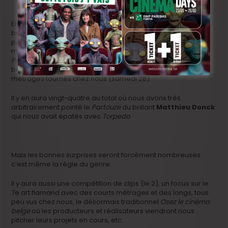
Entre ces deux pôles, entre le 27 septembre et le 4 octobre,
beaucoup d’avant-premières et d’exclusivités. Notamment,
pour ce qui nous intéresse plus particulièrement, sept longs
métrages de fiction belges qui affronteront
Les Âmes de
Papier
dans le cadre du prix Cinevox remis au meilleur film
belge (article à suivre) et une pleine journée de courts
métrages tournés chez nous (samedi 28).
Il y en aura vingt-quatre au total où nous avons très
arbitrairement pointé le
Partouze
du brillant
Matthieu Donck
qui nous avait épatés avec
Torpedo
.
Mais les bonnes surprises seront forcément nombreuses :
c’est même la règle du genre.
Il y aura aussi une compétition de clips (le 2), un focus sur le
7e art flamand avec des courts métrages et des longs, tous
peu vus chez nous, le désormais traditionnel
Osez le cinéma
belge
où les producteurs et réalisateurs viendront nous
pitcher leurs projets en cours, etc.