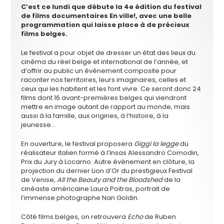
C’est ce lundi que débute la 4e édition du festival
de films documentaires En ville!, avec une belle
programmation qui laisse place à de précieux
films belges.
Le festival a pour objet de dresser un état des lieux du
cinéma du réel belge et international de l’année, et
d’offrir au public un événement composite pour
raconter nos territoires, leurs imaginaires, celles et
ceux qui les habitent et les font vivre. Ce seront donc 24
films dont 16 avant-premières belges qui viendront
mettre en image autant de rapport au monde, mais
aussi à la famille, aux origines, à l’histoire, à la
jeunesse…
En ouverture, le festival proposera
Giggi la legge
du
réalisateur italien formé à l’Insas Alessandro Comodin,
Prix du Jury à Locarno. Autre évènement en clôture, la
projection du dernier Lion d’Or du prestigieux Festival
de Venise,
All the Beauty and the Bloodshed
de la
cinéaste américaine Laura Poitras, portrait de
l’immense photographe Nan Goldin.
Côté films belges, on retrouvera
Echo
de Ruben