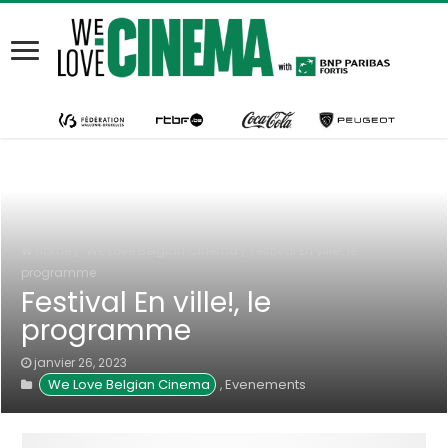
Home
/
We Love Belgian Cinema
/
Festival En ville!, le
programme
Festival En ville!, le
programme
janvier 26, 2023
We Love Belgian Cinema
Evenements
,