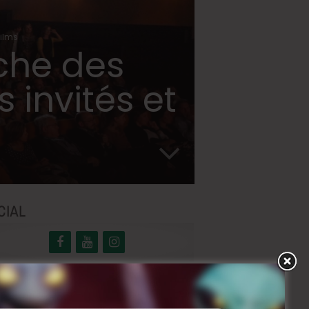
films
che des
 invités et
CIAL