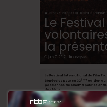
Home
/
Cinejobs
/
Le Festival de Namur r
Le Festiva
volontaires
la présent
juin 7, 2017
Cinejobs
Le Festival International du Film 
ème
Bénévoles pour sa
32
édition qui
passionnés de cinéma pour se charge
des films.
Accueil des invités
Vous disposez d’un esprit vif et struct