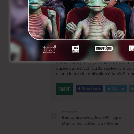
Les présentateurs ont pour mission d’int
sur scène les invités présents pour cha
questions/réponses en salle à la suite d
En résumé, une occasion exceptionnelle 
cet évènement culturel désormais incon
(vous recevez en effet une accréditati
de rencontrer les professionnels présen
Comment postuler?
Si vous êtes prêt(e) à tenter l’expérienc
durée du Festival (
du 29 septembre au 6
et une lettre de motivation à Anaïs Piren
Facebook
Twitter
Share
Précedent
Rencontre avec Jean-Philippe
Martin, réalisateur de « Sonar »