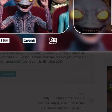
roduire chacune des séances du Festival, d’accueillir
que film et d’animer les séances de
es projections.
de participer pleinement à l’organisation et à la vie de
tournable, de découvrir de nombreux films inédits
on vous donnant accès à l’ensemble des projections) et
ts.
e et à consacrer votre temps libre au FIFF pendant la
 octobre 2017
), nous vous invitons à envoyer votre CV
ne (
anais@fiff.be
)
avant le 15 juillet 2017.
LinkedIn
Next
“50/50 : Cinquante ans de
cinéma belge, Cinquante ans
de découvertes”, 1 an pour