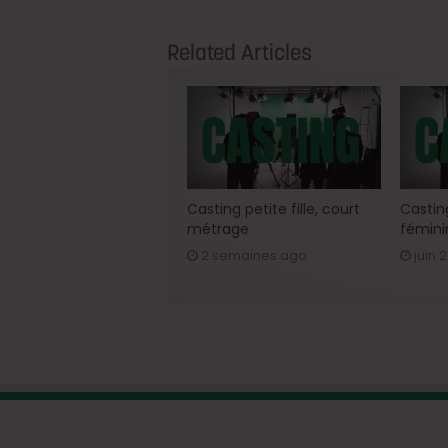
Related Articles
Casting petite fille, court
Casting
métrage
fémini
2 semaines ago
juin 