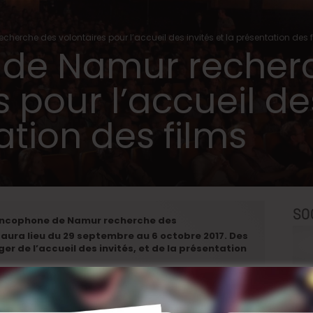
echerche des volontaires pour l’accueil des invités et la présentation des 
l de Namur recher
 pour l’accueil des
ation des films
SO
Francophone de Namur recherche des
 aura lieu du
29 septembre au 6 octobre 2017. Des
r de l’accueil des invités, et de la présentation
uré ?