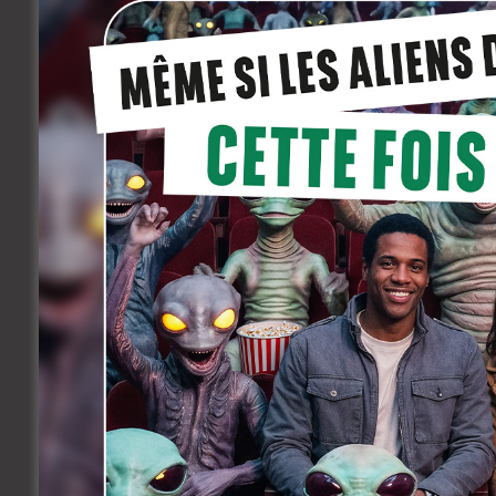
Vous ne craignez pas les imprévus de
Vous avez le sens du contact ?
Vous souhaitez bénéficier d’une exp
Un accueil-invité a pour mission de gui
cadre du Festival et de gérer leur plann
auprès de laquelle l’invité peut trouver
relais qui assurera la transmission d’infor
En résumé, c’est une occasion exceptionn
vie de cet évènement culturel incontour
recevez en effet une accréditation vou
rencontrer les professionnels présents.
Présentation en salles
Vous disposez de qualités communica
Vous ne craignez pas de prendre la p
Vous aimez partager et transmettre ?
Vous souhaitez bénéficier d’une exp