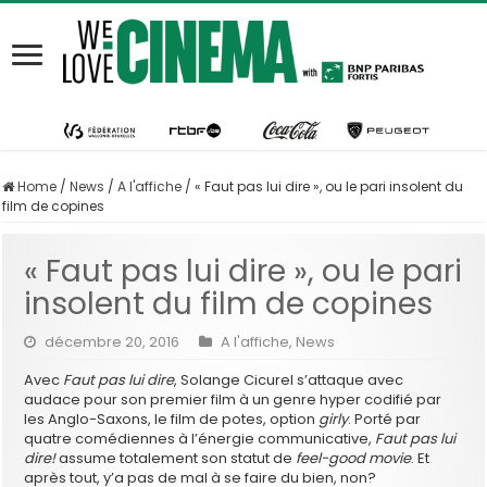
Home
/
News
/
A l'affiche
/
« Faut pas lui dire », ou le pari insolent du
film de copines
« Faut pas lui dire », ou le pari
insolent du film de copines
décembre 20, 2016
A l'affiche
,
News
Avec
Faut pas lui dire
, Solange Cicurel s’attaque avec
audace pour son premier film à un genre hyper codifié par
les Anglo-Saxons, le film de potes, option
girly
. Porté par
quatre comédiennes à l’énergie communicative,
Faut pas lui
dire!
assume totalement son statut de
feel-good movie
. Et
après tout, y’a pas de mal à se faire du bien, non?