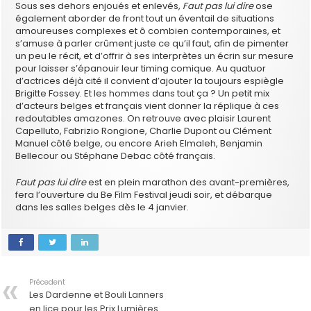
Sous ses dehors enjoués et enlevés,
Faut pas lui dire
ose
également aborder de front tout un éventail de situations
amoureuses complexes et ô combien contemporaines, et
s’amuse à parler crûment juste ce qu’il faut, afin de pimenter
un peu le récit, et d’offrir à ses interprètes un écrin sur mesure
pour laisser s’épanouir leur timing comique. Au quatuor
d’actrices déjà cité il convient d’ajouter la toujours espiègle
Brigitte Fossey. Et les hommes dans tout ça ? Un petit mix
d’acteurs belges et français vient donner la réplique à ces
redoutables amazones. On retrouve avec plaisir Laurent
Capelluto, Fabrizio Rongione, Charlie Dupont ou Clément
Manuel côté belge, ou encore Arieh Elmaleh, Benjamin
Bellecour ou Stéphane Debac côté français.
Faut pas lui dire
est en plein marathon des avant-premières,
fera l’ouverture du Be Film Festival jeudi soir, et débarque
dans les salles belges dès le 4 janvier.
Précedent
Les Dardenne et Bouli Lanners
en lice pour les Prix Lumières