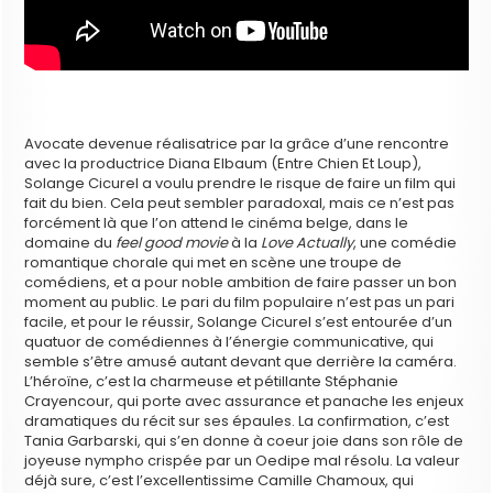
Avocate devenue réalisatrice par la grâce d’une rencontre
avec la productrice Diana Elbaum (Entre Chien Et Loup),
Solange Cicurel a voulu prendre le risque de faire un film qui
fait du bien. Cela peut sembler paradoxal, mais ce n’est pas
forcément là que l’on attend le cinéma belge, dans le
domaine du
feel good movie
à la
Love Actually
, une comédie
romantique chorale qui met en scène une troupe de
comédiens, et a pour noble ambition de faire passer un bon
moment au public. Le pari du film populaire n’est pas un pari
facile, et pour le réussir, Solange Cicurel s’est entourée d’un
quatuor de comédiennes à l’énergie communicative, qui
semble s’être amusé autant devant que derrière la caméra.
L’héroïne, c’est la charmeuse et pétillante Stéphanie
Crayencour, qui porte avec assurance et panache les enjeux
dramatiques du récit sur ses épaules. La confirmation, c’est
Tania Garbarski, qui s’en donne à coeur joie dans son rôle de
joyeuse nympho crispée par un Oedipe mal résolu. La valeur
déjà sure, c’est l’excellentissime Camille Chamoux, qui